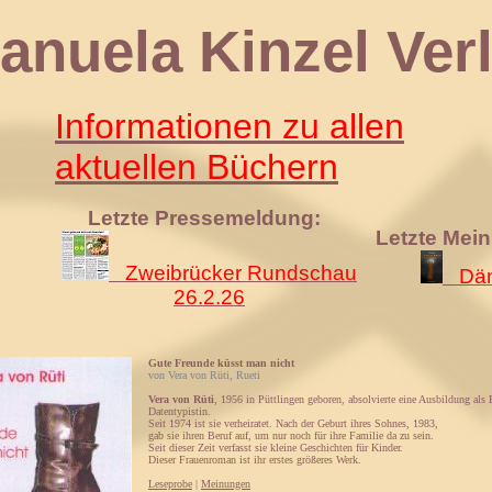
 Kinzel Verl
Informationen zu allen
aktuellen Büchern
Letzte Pressemeldung:
Letzte Mei
Zweibrücker Rundschau
Däm
26.2.26
Gute Freunde küsst man nicht
von Vera von Rüti, Rueti
Vera von Rüti
, 1956 in Püttlingen geboren, absolvierte eine Ausbildung als
Datentypistin.
Seit 1974 ist sie verheiratet. Nach der Geburt ihres Sohnes, 1983,
gab sie ihren Beruf auf, um nur noch für ihre Familie da zu sein.
Seit dieser Zeit verfasst sie kleine Geschichten für Kinder.
Dieser Frauenroman ist ihr erstes größeres Werk.
Leseprobe
|
Meinungen