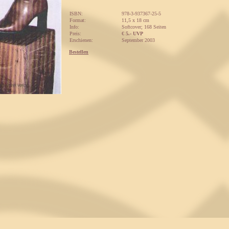
ISBN:
978-3-937367-25-5
Format:
11,5 x 18 cm
Info:
Softcover; 168 Seiten
Preis:
€
5.-
UVP
Erschienen:
September 2003
Bestellen