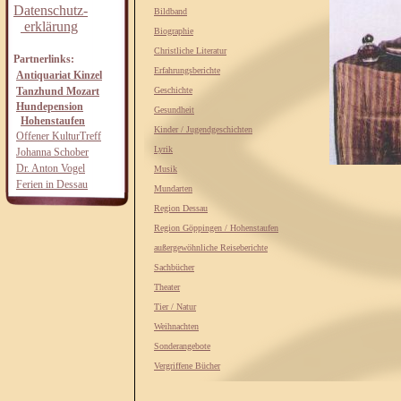
Datenschutz-
Bildband
erklärung
Biographie
Christliche Literatur
Partnerlinks:
Erfahrungsberichte
Antiquariat Kinzel
Tanzhund Mozart
Geschichte
Hundepension
Gesundheit
Hohenstaufen
Kinder / Jugendgeschichten
Offener KulturTreff
Lyrik
Johanna Schober
Dr. Anton Vogel
Musik
Ferien in Dessau
Mundarten
Region Dessau
Region Göppingen / Hohenstaufen
außergewöhnliche Reiseberichte
Sachbücher
Theater
Tier / Natur
Weihnachten
Sonderangebote
Vergriffene Bücher