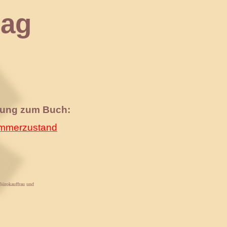
ag
nung zum Buch:
merzustand
 Bürokauffrau und