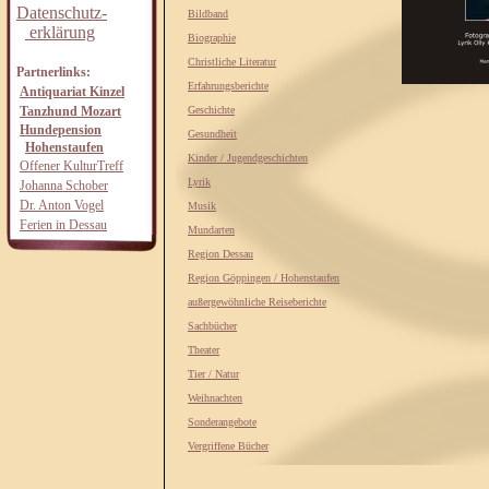
Datenschutz-
Bildband
erklärung
Biographie
Christliche Literatur
Partnerlinks:
Erfahrungsberichte
Antiquariat Kinzel
Tanzhund Mozart
Geschichte
Hundepension
Gesundheit
Hohenstaufen
Kinder / Jugendgeschichten
Offener KulturTreff
Lyrik
Johanna Schober
Dr. Anton Vogel
Musik
Ferien in Dessau
Mundarten
Region Dessau
Region Göppingen / Hohenstaufen
außergewöhnliche Reiseberichte
Sachbücher
Theater
Tier / Natur
Weihnachten
Sonderangebote
Vergriffene Bücher