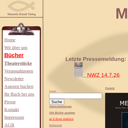
Manuela
Manuela Kinzel Verlag
Home
Wir über uns
Bücher
Letzte Pressemeldung:
Theaterstücke
Veranstaltungen
NWZ 14.7.26
Newsletter
Autoren buchen
Zurück
Suche:
Ihr Buch bei uns
Presse
Neuerscheinungen
Kontakt
Alle Bücher anzeigen
Impressum
als E-Book erhältlich
AGB
Belletristik