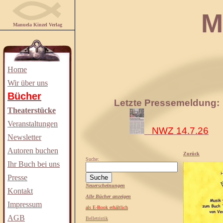
Manuela
Manuela Kinzel Verlag
Home
Wir über uns
Bücher
Letzte Pressemeldung:
Theaterstücke
Veranstaltungen
NWZ 14.7.26
Newsletter
Autoren buchen
Zurück
Suche:
Ihr Buch bei uns
Presse
Neuerscheinungen
Kontakt
Alle Bücher anzeigen
Impressum
als E-Book erhältlich
AGB
Belletristik