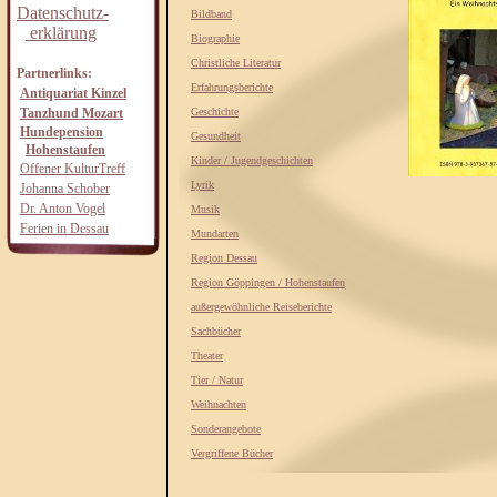
Datenschutz-
Bildband
erklärung
Biographie
Christliche Literatur
Partnerlinks:
Erfahrungsberichte
Antiquariat Kinzel
Tanzhund Mozart
Geschichte
Hundepension
Gesundheit
Hohenstaufen
Kinder / Jugendgeschichten
Offener KulturTreff
Lyrik
Johanna Schober
Dr. Anton Vogel
Musik
Ferien in Dessau
Mundarten
Region Dessau
Region Göppingen / Hohenstaufen
außergewöhnliche Reiseberichte
Sachbücher
Theater
Tier / Natur
Weihnachten
Sonderangebote
Vergriffene Bücher