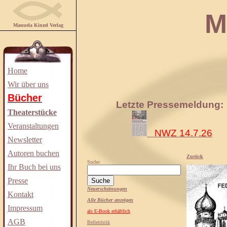
Manuela
Manuela Kinzel Verlag
Home
Wir über uns
Bücher
Letzte Pressemeldung:
Theaterstücke
Veranstaltungen
NWZ 14.7.26
Newsletter
Autoren buchen
Zurück
Suche:
Ihr Buch bei uns
Presse
Neuerscheinungen
Kontakt
Alle Bücher anzeigen
Impressum
als E-Book erhältlich
AGB
Belletristik