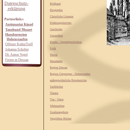
Datenschutz-
Bildband
erklärung
Biographie
Christliche Literatur
Partnerlinks:
Erfahrungsberichte
Antiquariat Kinzel
Tanzhund Mozart
Geschichte
Hundepension
Gesundheit
Hohenstaufen
Kinder / Jugendgeschichten
Offener KulturTreff
Lyrik
Johanna Schober
Dr. Anton Vogel
Musik
Ferien in Dessau
Mundarten
Region Dessau
Region Göppingen / Hohenstaufen
außergewöhnliche Reiseberichte
Sachbücher
Theater
Tier / Natur
Weihnachten
Sonderangebote
Vergriffene Bücher