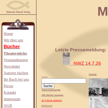
Manuela
Manuela Kinzel Verlag
Home
Wir über uns
Bücher
Letzte Pressemeldung:
Theaterstücke
Veranstaltungen
NWZ 14.7.26
Newsletter
Autoren buchen
Zurück
Suche:
Ihr Buch bei uns
Presse
Neuerscheinungen
Kontakt
Alle Bücher anzeigen
Impressum
als E-Book erhältlich
AGB
Belletristik