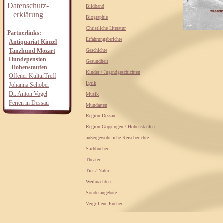
Datenschutz-
Bildband
erklärung
Biographie
Christliche Literatur
Partnerlinks:
Erfahrungsberichte
Antiquariat Kinzel
Tanzhund Mozart
Geschichte
Hundepension
Gesundheit
Hohenstaufen
Kinder / Jugendgeschichten
Offener KulturTreff
Lyrik
Johanna Schober
Dr. Anton Vogel
Musik
Ferien in Dessau
Mundarten
Region Dessau
Region Göppingen / Hohenstaufen
außergewöhnliche Reiseberichte
Sachbücher
Theater
Tier / Natur
Weihnachten
Sonderangebote
Vergriffene Bücher