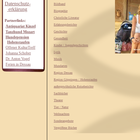
Datenschutz-
Bildband
erklärung
Biographie
Christliche Literatur
Partnerlinks:
Erfahrungsberichte
Antiquariat Kinzel
Tanzhund Mozart
Geschichte
Hundepension
Gesundheit
Hohenstaufen
Kinder / Jugendgeschichten
Offener KulturTreff
Lyrik
Johanna Schober
Dr. Anton Vogel
Musik
Ferien in Dessau
Mundarten
Region Dessau
Region Göppingen / Hohenstaufen
außergewöhnliche Reiseberichte
Sachbücher
Theater
Tier / Natur
Weihnachten
Sonderangebote
Vergriffene Bücher