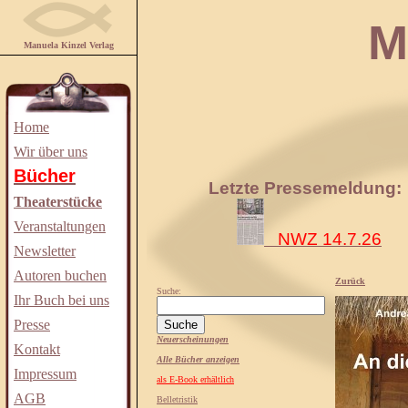
Manuela
Manuela Kinzel Verlag
Home
Wir über uns
Bücher
Letzte Pressemeldung:
Theaterstücke
Veranstaltungen
NWZ 14.7.26
Newsletter
Autoren buchen
Zurück
Suche:
Ihr Buch bei uns
Presse
Neuerscheinungen
Kontakt
Alle Bücher anzeigen
Impressum
als E-Book erhältlich
AGB
Belletristik