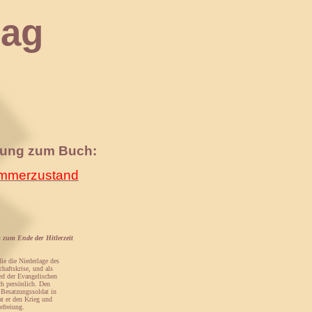
ag
nung zum Buch:
merzustand
 zum Ende der Hitlerzeit
ie die Niederlage des
haftskrise, und als
ed der Evangelischen
ch persönlich. Den
 Besatzungssoldat in
t er den Krieg und
efreiung.