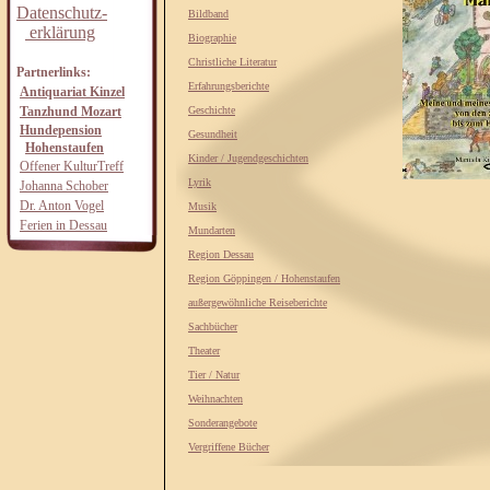
Datenschutz-
Bildband
erklärung
Biographie
Christliche Literatur
Partnerlinks:
Erfahrungsberichte
Antiquariat Kinzel
Tanzhund Mozart
Geschichte
Hundepension
Gesundheit
Hohenstaufen
Kinder / Jugendgeschichten
Offener KulturTreff
Lyrik
Johanna Schober
Dr. Anton Vogel
Musik
Ferien in Dessau
Mundarten
Region Dessau
Region Göppingen / Hohenstaufen
außergewöhnliche Reiseberichte
Sachbücher
Theater
Tier / Natur
Weihnachten
Sonderangebote
Vergriffene Bücher