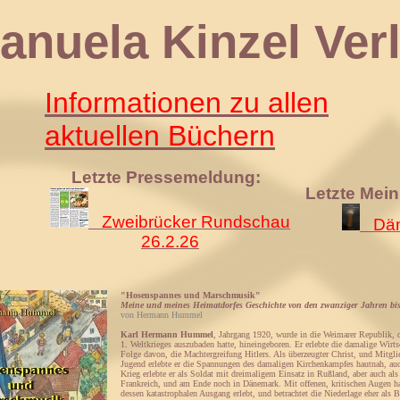
 Kinzel Verl
Informationen zu allen
aktuellen Büchern
Letzte Pressemeldung:
Letzte Mei
Zweibrücker Rundschau
Däm
26.2.26
"Hosenspannes und Marschmusik"
Meine und meines Heimatdorfes Geschichte von den zwanziger Jahren bis
von Hermann Hummel
Karl Hermann Hummel
, Jahrgang 1920, wurde in die Weimarer Republik, d
1. Weltkrieges auszubaden hatte, hineingeboren. Er erlebte die damalige Wirtsc
Folge davon, die Machtergreifung Hitlers. Als überzeugter Christ, und Mitgli
Jugend erlebte er die Spannungen des damaligen Kirchenkampfes hautnah, au
Krieg erlebte er als Soldat mit dreimaligem Einsatz in Rußland, aber auch als
Frankreich, und am Ende noch in Dänemark. Mit offenen, kritischen Augen ha
dessen katastrophalen Ausgang erlebt, und betrachtet die Niederlage eher als B