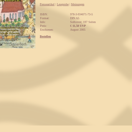
Presseartikel
|
Leseprobe
|
Meinungen
ISBN:
978-3-934071-73-5
Format:
DIN A5
Info:
Softcover; 197 Seiten
Preis:
€
11,50 UVP
Erschienen:
August 2005
Bestellen