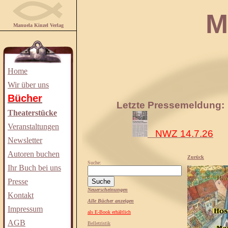
Manuela
Manuela Kinzel Verlag
Home
Wir über uns
Bücher
Letzte Pressemeldung:
Theaterstücke
Veranstaltungen
NWZ 14.7.26
Newsletter
Autoren buchen
Zurück
Suche:
Ihr Buch bei uns
Presse
Neuerscheinungen
Kontakt
Alle Bücher anzeigen
Impressum
als E-Book erhältlich
AGB
Belletristik