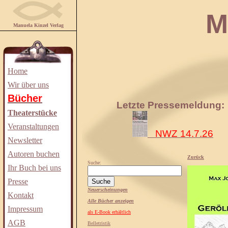
Manuela
Manuela Kinzel Verlag
Home
Wir über uns
Bücher
Letzte Pressemeldung:
Theaterstücke
Veranstaltungen
NWZ 14.7.26
Newsletter
Autoren buchen
Zurück
Suche:
Ihr Buch bei uns
Presse
Neuerscheinungen
Kontakt
Alle Bücher anzeigen
Impressum
als E-Book erhältlich
AGB
Belletristik