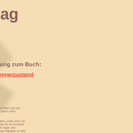
ag
nung zum Buch:
merzustand
o bahnt sich seit
 durch schier
erte, waren nicht nur
pür für die zwischen
en Sagen und
ngel begegnet zu sein,