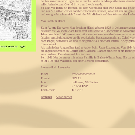
der bei seiner unfreiwilligen Reise durchs Land eine Menge Abenteuer überste
selbst beinahe zum G e r ö l l v o m L e c h wurde.
So liegt vor Ihnen ein Roman, bei dem wie üblich aller Welt Sache eng beie
und nur Sie selbst werden darüber entscheiden können, wo einst vor einigen J
und wer glaubt schon nicht? - mit der Wirklichkeit auf den Wassern des Lechs
Max Joachim Hänel
Zum Autor
: Der Autor Max Joachim Hänel geboren 1929 in Johanngeorgensta
besuchte die Volkschule am Heimatort und später die Oberschule in Schwarz
Jahren wurde er 1945 zusammen mit vielen anderen von den kommunistische
falschen Anschuldigungen an die sowjetische Besatzungsmacht als Geisel verk
nach langer, schwerer Haft und Zwangsarbeit als einer der letzten ‚Kriegsgefan
Eltern zurück.
Als technischer Angestellter fand er Arbeit beim Uran-Erzbergbau. Von 1954 b
die Ingenieurschulen in Görlitz und Glauchau. Danach arbeitete er als Bauinge
verschiedenen Betrieben und Institutionen.
Seit 1961 lebt der Autor mit seiner Familie in Baden-Württemberg. Bis zu s
er im Tief- und Wasserbau bei einer Behörde beschäftigt.
Presseartikel
|
Leseprobe
ISBN:
978-3-937367-71-2
Format:
DIN A5
Info:
Softcover; 182 Seiten
Preis:
€
12,50 UVP
Erschienen:
Juli 2012
Bestellen
Autor buchen