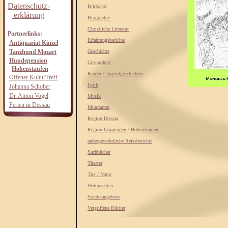
Datenschutz-
Bildband
erklärung
Biographie
Christliche Literatur
Partnerlinks:
Erfahrungsberichte
Antiquariat Kinzel
Tanzhund Mozart
Geschichte
Hundepension
Gesundheit
Hohenstaufen
Kinder / Jugendgeschichten
Offener KulturTreff
Lyrik
Johanna Schober
Dr. Anton Vogel
Musik
Ferien in Dessau
Mundarten
Region Dessau
Region Göppingen / Hohenstaufen
außergewöhnliche Reiseberichte
Sachbücher
Theater
Tier / Natur
Weihnachten
Sonderangebote
Vergriffene Bücher