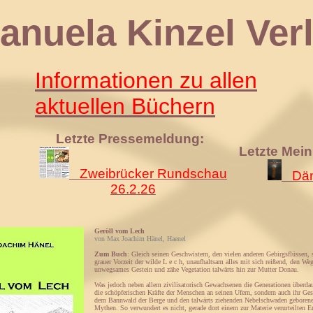
 Kinzel Verl
Informationen zu allen
aktuellen Büchern
Letzte Pressemeldung:
Letzte Mei
Zweibrücker Rundschau
Däm
26.2.26
Geröll vom Lech
von Max Joachim Hänel, Haenel
Zum Buch
: Gleich seinen Geschwistern, den vielen anderen Gebirgsflüssen, s
grauer Vorzeit der wilde L e c h, unaufhaltsam alles mit sich reißend, den Weg
unwegsames Gestein und zähe Vegetation talwärts hin zur Mutter Donau.
Was jedoch neben allem zivilisatorisch Gewachsenen die Generationen überdau
die schöpferischen Kräfte der Menschen an seinen Ufern, sondern auch ihr Ges
dem Bannwald der Berge und den talwärts ziehenden Nebelschwaden geboren
Mythen. So verwundert es nicht, gerade dort einem zur Materie verurteilten E