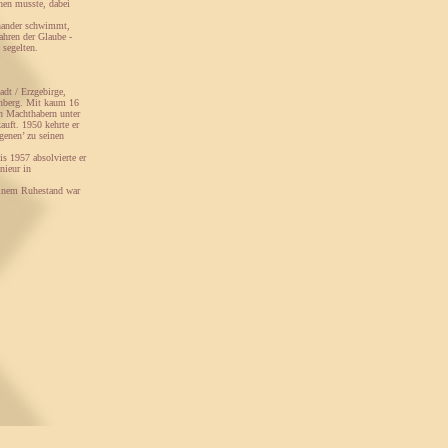
hen musste, dabei
inander schwimmt,
ahren der Glaube -
 segelten.
dt / Erzgebirge,
enberg. Mit kaum 16
n Machthabern unter
auft. 1950 kehrte er
genen’ zu seinen
is 1957 absolvierte er
nieur in
einem Ruhestand war