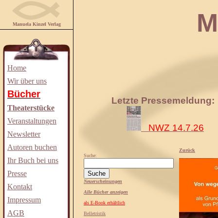
Manuela
Manuela Kinzel Verlag
Home
Wir über uns
Bücher
Letzte Pressemeldung:
Theaterstücke
Veranstaltungen
NWZ 14.7.26
Newsletter
Autoren buchen
Zurück
Suche:
Ihr Buch bei uns
Presse
Neuerscheinungen
Kontakt
Alle Bücher anzeigen
Impressum
als E-Book erhältlich
AGB
Belletristik