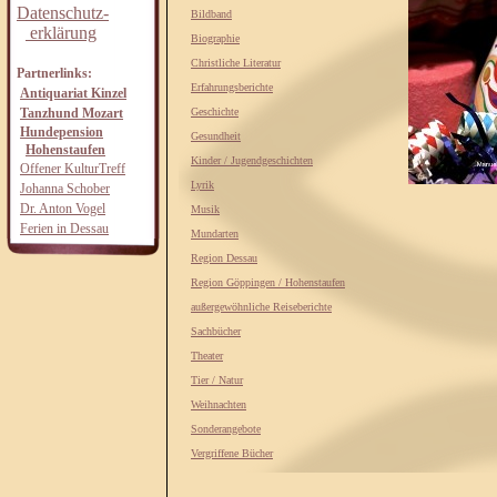
Datenschutz-
Bildband
erklärung
Biographie
Christliche Literatur
Partnerlinks:
Erfahrungsberichte
Antiquariat Kinzel
Tanzhund Mozart
Geschichte
Hundepension
Gesundheit
Hohenstaufen
Kinder / Jugendgeschichten
Offener KulturTreff
Lyrik
Johanna Schober
Dr. Anton Vogel
Musik
Ferien in Dessau
Mundarten
Region Dessau
Region Göppingen / Hohenstaufen
außergewöhnliche Reiseberichte
Sachbücher
Theater
Tier / Natur
Weihnachten
Sonderangebote
Vergriffene Bücher