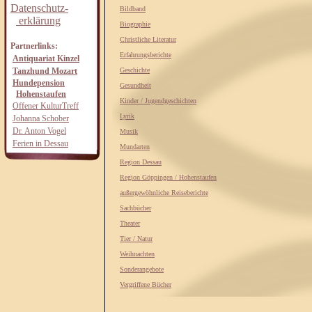
Datenschutz-
Bildband
erklärung
Biographie
Christliche Literatur
Partnerlinks:
Erfahrungsberichte
Antiquariat Kinzel
Tanzhund Mozart
Geschichte
Hundepension
Gesundheit
Hohenstaufen
Kinder / Jugendgeschichten
Offener KulturTreff
Lyrik
Johanna Schober
Dr. Anton Vogel
Musik
Ferien in Dessau
Mundarten
Region Dessau
Region Göppingen / Hohenstaufen
außergewöhnliche Reiseberichte
Sachbücher
Theater
Tier / Natur
Weihnachten
Sonderangebote
Vergriffene Bücher