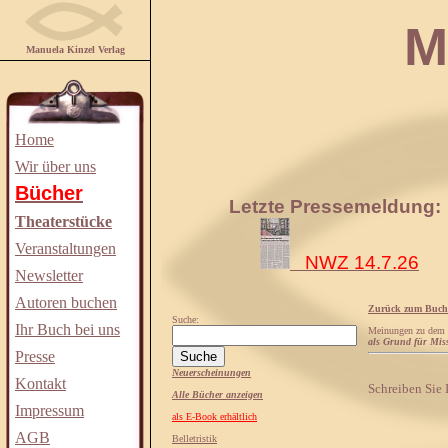
Manuela
Manuela Kinzel Verlag
Home
Wir über uns
Bücher
Letzte Pressemeldung:
Theaterstücke
Veranstaltungen
NWZ 14.7.26
Newsletter
Autoren buchen
Zurück zum Buch
Suche:
Ihr Buch bei uns
Meinungen zu dem
als Grund für Mis
Presse
Neuerscheinungen
Kontakt
Schreiben Sie
Alle Bücher anzeigen
Impressum
als E-Book erhältlich
AGB
Belletristik