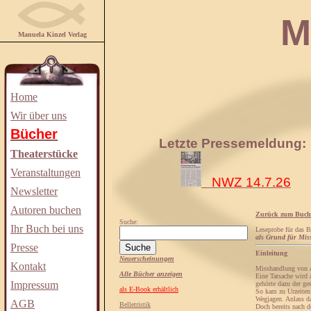
Manuela
Manuela Kinzel Verlag
Home
Wir über uns
Bücher
Letzte Pressemeldung:
Theaterstücke
Veranstaltungen
NWZ 14.7.26
Newsletter
Autoren buchen
Zurück zum Buch
Suche:
Ihr Buch bei uns
Leseprobe für das 
als Grund für Mis
Presse
Einleitung
Neuerscheinungen
Kontakt
Misshandlung von a
Alle Bücher anzeigen
Eine Tatsache wird a
Impressum
gehörte dazu der ge
als E-Book erhältlich
So kam zu Urzeiten
Wegjagen. Anlass da
AGB
Belletristik
Doch bereits nach d