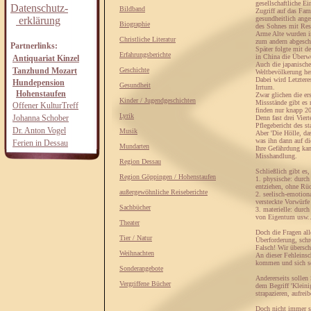
gesellschaftliche E
Datenschutz-
Bildband
Zugriff auf das Fam
erklärung
gesundheitlich ange
Biographie
des Sohnes mit Res
Arme Alte wurden in
Christliche Literatur
zum andern abgesch
Partnerlinks:
Später folgte mit d
Erfahrungsberichte
in China die Überwe
Antiquariat Kinzel
Auch die japanische 
Tanzhund Mozart
Geschichte
Weltbevölkerung he
Dabei wird Letzter
Hundepension
Gesundheit
Irrtum.
Hohenstaufen
Zwar glichen die er
Kinder / Jugendgeschichten
Missstände gibt es 
Offener KulturTreff
finden nur knapp 2
Lyrik
Johanna Schober
Denn fast drei Vier
Pflegebericht des s
Dr. Anton Vogel
Musik
Aber 'Die Hölle, das
was ihn dann auf di
Ferien in Dessau
Mundarten
Ihre Gefährdung kan
Misshandlung.
Region Dessau
Schließlich gibt es
Region Göppingen / Hohenstaufen
1. physische: durch
entziehen, ohne Rüc
außergewöhnliche Reiseberichte
2. seelisch-emotion
versteckte Vorwürfe
Sachbücher
3. materielle: durc
von Eigentum usw..
Theater
Doch die Fragen all
Tier / Natur
Überforderung, schre
Falsch! Wir übersch
Weihnachten
An dieser Fehleinsch
kommen und sich se
Sonderangebote
Andererseits solle
Vergriffene Bücher
dem Begriff 'Kleini
strapazieren, aufreib
Doch nicht immer s