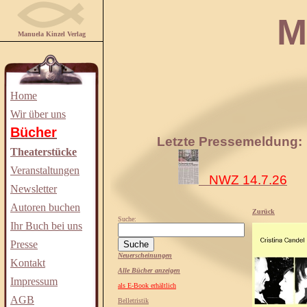
Manuela
Manuela Kinzel Verlag
Home
Wir über uns
Bücher
Letzte Pressemeldung:
Theaterstücke
Veranstaltungen
NWZ 14.7.26
Newsletter
Autoren buchen
Zurück
Suche:
Ihr Buch bei uns
Presse
Neuerscheinungen
Kontakt
Alle Bücher anzeigen
Impressum
als E-Book erhältlich
AGB
Belletristik