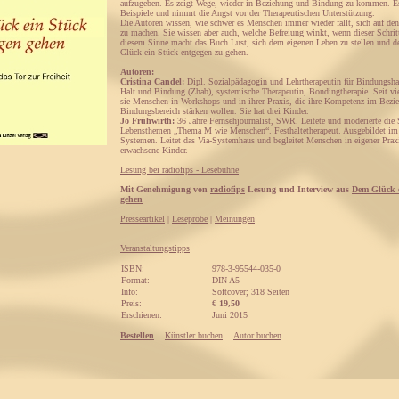
aufzugeben. Es zeigt Wege, wieder in Beziehung und Bindung zu kommen. Es
Beispiele und nimmt die Angst vor der Therapeutischen Unterstützung.
Die Autoren wissen, wie schwer es Menschen immer wieder fällt, sich auf den
zu machen. Sie wissen aber auch, welche Befreiung winkt, wenn dieser Schrit
diesem Sinne macht das Buch Lust, sich dem eigenen Leben zu stellen und d
Glück ein Stück entgegen zu gehen.
Autoren:
Cristina Candel:
Dipl. Sozialpädagogin und Lehrtherapeutin für Bindungsha
Halt und Bindung (Zhab), systemische Therapeutin, Bondingtherapie. Seit vie
sie Menschen in Workshops und in ihrer Praxis, die ihre Kompetenz im Bezi
Bindungsbereich stärken wollen. Sie hat drei Kinder.
Jo Frühwirth:
36 Jahre Fernsehjournalist, SWR. Leitete und moderierte die
Lebensthemen „Thema M wie Menschen“. Festhaltetherapeut. Ausgebildet im
Systemen. Leitet das Via-Systemhaus und begleitet Menschen in eigener Praxi
erwachsene Kinder.
Lesung bei radiofips - Lesebühne
Mit Genehmigung von
radiofips
Lesung und Interview aus
Dem Glück e
gehen
Presseartikel
|
Leseprobe
|
Meinungen
Veranstaltungstipps
ISBN:
978-3-95544-035-0
Format:
DIN A5
Info:
Softcover; 318 Seiten
Preis:
€
19,50
Erschienen:
Juni 2015
Bestellen
Künstler buchen
Autor buchen