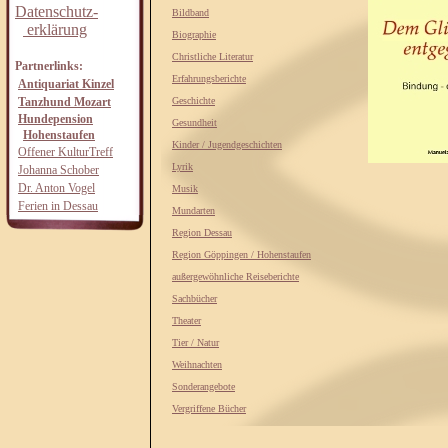
Datenschutz-
Bildband
erklärung
Biographie
Christliche Literatur
Partnerlinks:
Erfahrungsberichte
Antiquariat Kinzel
Tanzhund Mozart
Geschichte
Hundepension
Gesundheit
Hohenstaufen
Kinder / Jugendgeschichten
Offener KulturTreff
Lyrik
Johanna Schober
Dr. Anton Vogel
Musik
Ferien in Dessau
Mundarten
Region Dessau
Region Göppingen / Hohenstaufen
außergewöhnliche Reiseberichte
Sachbücher
Theater
Tier / Natur
Weihnachten
Sonderangebote
Vergriffene Bücher