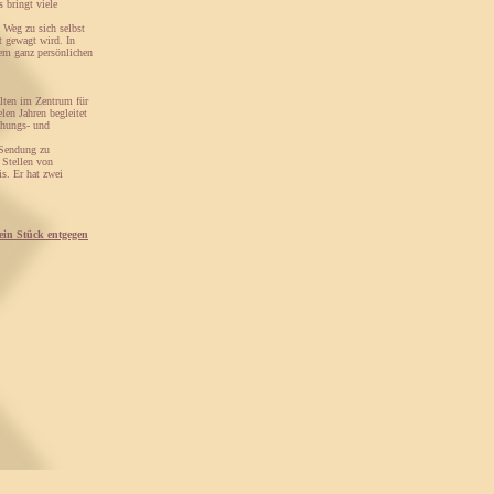
 bringt viele
 Weg zu sich selbst
t gewagt wird. In
em ganz persönlichen
lten im Zentrum für
len Jahren begleitet
ehungs- und
 Sendung zu
 Stellen von
s. Er hat zwei
in Stück entgegen