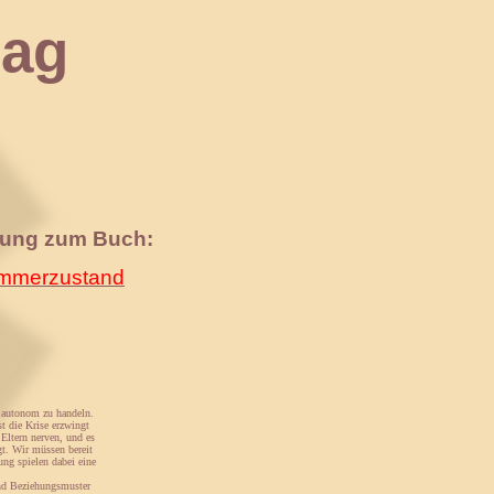
ag
nung zum Buch:
merzustand
, autonom zu handeln.
st die Krise erzwingt
 Eltern nerven, und es
gt. Wir müssen bereit
ng spielen dabei eine
und Beziehungsmuster