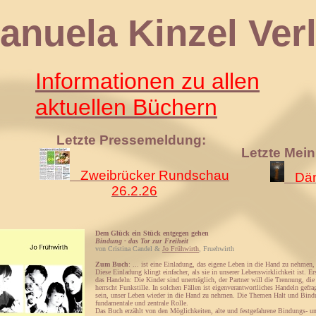
 Kinzel Verl
Informationen zu allen
aktuellen Büchern
Letzte Pressemeldung:
Letzte Mei
Zweibrücker Rundschau
Däm
26.2.26
Dem Glück ein Stück entgegen gehen
Bindung - das Tor zur Freiheit
von Cristina Candel &
Jo Frühwirth
, Fruehwirth
Zum Buch
: ... ist eine Einladung, das eigene Leben in die Hand zu nehmen
Diese Einladung klingt einfacher, als sie in unserer Lebenswirklichkeit ist. Er
das Handeln: Die Kinder sind unerträglich, der Partner will die Trennung, die
herrscht Funkstille. In solchen Fällen ist eigenverantwortliches Handeln gefra
sein, unser Leben wieder in die Hand zu nehmen. Die Themen Halt und Bindu
fundamentale und zentrale Rolle.
Das Buch erzählt von den Möglichkeiten, alte und festgefahrene Bindungs- 