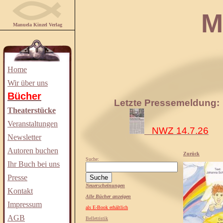
Manuela
Manuela Kinzel Verlag
Home
Wir über uns
Bücher
Letzte Pressemeldung:
Theaterstücke
Veranstaltungen
NWZ 14.7.26
Newsletter
Autoren buchen
Zurück
Suche:
Ihr Buch bei uns
Presse
Neuerscheinungen
Kontakt
Alle Bücher anzeigen
Impressum
als E-Book erhältlich
AGB
Belletristik