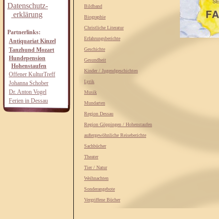
Datenschutz-
Bildband
erklärung
Biographie
Christliche Literatur
Partnerlinks:
Erfahrungsberichte
Antiquariat Kinzel
Tanzhund Mozart
Geschichte
Hundepension
Gesundheit
Hohenstaufen
Kinder / Jugendgeschichten
Offener KulturTreff
Lyrik
Johanna Schober
Dr. Anton Vogel
Musik
Ferien in Dessau
Mundarten
Region Dessau
Region Göppingen / Hohenstaufen
außergewöhnliche Reiseberichte
Sachbücher
Theater
Tier / Natur
Weihnachten
Sonderangebote
Vergriffene Bücher