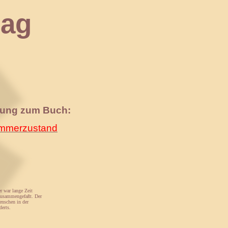
ag
nung zum Buch:
merzustand
er war lange Zeit
 zusammengefaßt. Der
enschen in der
derts.