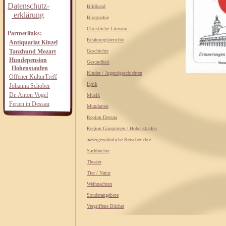
Datenschutz-
Bildband
erklärung
Biographie
Christliche Literatur
Partnerlinks:
Erfahrungsberichte
Antiquariat Kinzel
Tanzhund Mozart
Geschichte
Hundepension
Gesundheit
Hohenstaufen
Kinder / Jugendgeschichten
Offener KulturTreff
Lyrik
Johanna Schober
Dr. Anton Vogel
Musik
Ferien in Dessau
Mundarten
Region Dessau
Region Göppingen / Hohenstaufen
außergewöhnliche Reiseberichte
Sachbücher
Theater
Tier / Natur
Weihnachten
Sonderangebote
Vergriffene Bücher