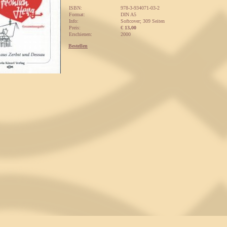
ISBN:
978-3-934071-03-2
Format:
DIN A5
Info:
Softcover; 309 Seiten
Preis:
€
13,00
Erschienen:
2000
Bestellen