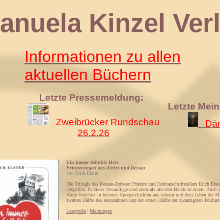
 Kinzel Verl
Informationen zu allen
aktuellen Büchern
Letzte Pressemeldung:
Letzte Mei
Zweibrücker Rundschau
Däm
26.2.26
Ein immer fröhlich Herz
Erinnerungen aus Zerbst und Dessau
von Erich Elster
Die Trilogie des Dessau-Zerbster Pfarrers und Heimatschriftstellers Erich Elst
vergriffen. In dieser Neuauflage sind erstmals alle drei Bände in einem Buch
Autor berichtet in heiteren Kurzgeschichten aus seinem und dem Leben der M
zweiten Hälfte des neunzehnten und der ersten Hälfte des zwanzigsten Jahrhun
Leseprobe
|
Meinungen