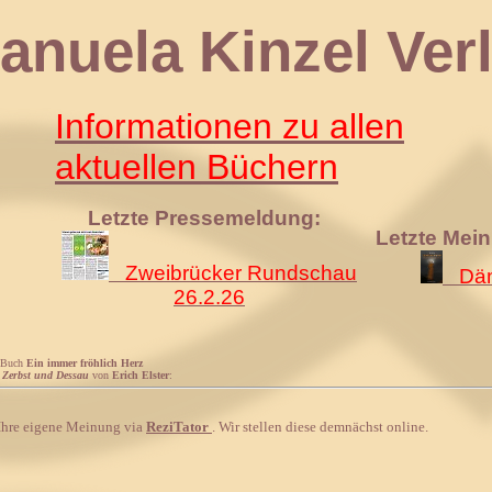
 Kinzel Verl
Informationen zu allen
aktuellen Büchern
Letzte Pressemeldung:
Letzte Mei
Zweibrücker Rundschau
Däm
26.2.26
 Buch
Ein immer fröhlich Herz
 Zerbst und Dessau
von
Erich Elster
:
 Ihre eigene Meinung via
ReziTator
. Wir stellen diese demnächst online.