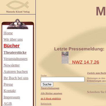
Manuela
Manuela Kinzel Verlag
Home
Wir über uns
Bücher
Letzte Pressemeldung:
Theaterstücke
Veranstaltungen
NWZ 14.7.26
Newsletter
Autoren buchen
Zurück zum Buch
Suche:
Ihr Buch bei uns
Meinungen zu dem
Erinnerungen aus
Presse
Neuerscheinungen
Kontakt
Schreiben Sie
Alle Bücher anzeigen
Impressum
als E-Book erhältlich
AGB
Belletristik