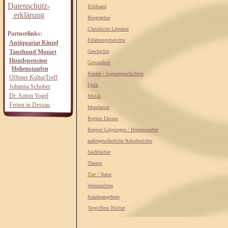
Datenschutz-
Bildband
erklärung
Biographie
Christliche Literatur
Partnerlinks:
Erfahrungsberichte
Antiquariat Kinzel
Tanzhund Mozart
Geschichte
Hundepension
Gesundheit
Hohenstaufen
Kinder / Jugendgeschichten
Offener KulturTreff
Lyrik
Johanna Schober
Dr. Anton Vogel
Musik
Ferien in Dessau
Mundarten
Region Dessau
Region Göppingen / Hohenstaufen
außergewöhnliche Reiseberichte
Sachbücher
Theater
Tier / Natur
Weihnachten
Sonderangebote
Vergriffene Bücher