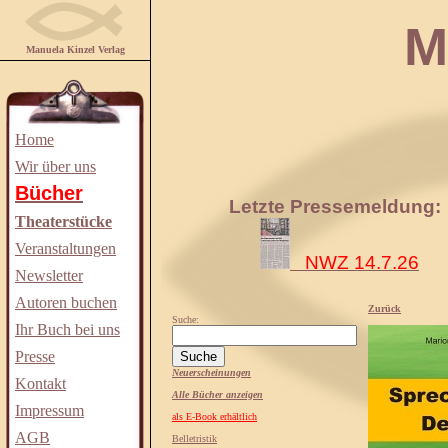
Manuela
Manuela Kinzel Verlag
Home
Wir über uns
Bücher
Letzte Pressemeldung:
Theaterstücke
Veranstaltungen
NWZ 14.7.26
Newsletter
Autoren buchen
Zurück
Suche:
Ihr Buch bei uns
Presse
Neuerscheinungen
Kontakt
Alle Bücher anzeigen
Impressum
als E-Book erhältlich
AGB
Belletristik