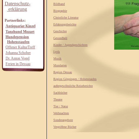
Datenschutz-
Bildband
erklärung
Biographie
Christliche Literatur
Partnerlinks:
Erfahrungsberichte
Antiquariat Kinzel
Tanzhund Mozart
Geschichte
Hundepension
Gesundheit
Hohenstaufen
Kinder / Jugendgeschichten
Offener KulturTreff
Lyrik
Johanna Schober
Dr. Anton Vogel
Musik
Ferien in Dessau
Mundarten
Region Dessau
Region Göppingen / Hohenstaufen
außergewöhnliche Reiseberichte
Sachbücher
Theater
Tier / Natur
Weihnachten
Sonderangebote
Vergriffene Bücher