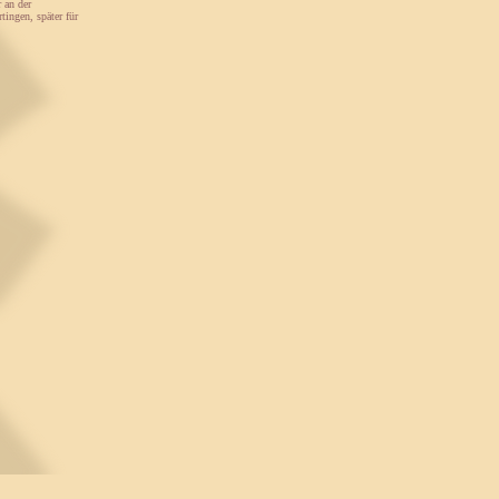
r an der
ingen, später für