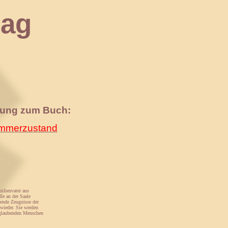
ag
nung zum Buch:
merzustand
ilienvater aus
le an der Saale
gende Zeugnisse der
 wieder. Sie werden
rsglaubenden Menschen