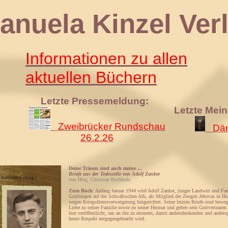
 Kinzel Verl
Informationen zu allen
aktuellen Büchern
Letzte Pressemeldung:
Letzte Mei
Zweibrücker Rundschau
Däm
26.2.26
Deine Tränen sind auch meine ...
Briefe aus der Todeszelle von Adolf Zanker
von Hrsg. Christian Buchholz
Zum Buch
: Anfang Januar 1944 wird Adolf Zanker, junger Landwirt und Fam
Gruibingen auf der Schwäbischen Alb, als Mitglied der Zeugen Jehovas in Hal
wegen Kriegsdienstverweigerung hingerichtet. Seine letzten Briefe sind bewe
Liebe zu seiner Familie sowie zu seiner Heimat und geben sein Gottvertrauen
hier veröffentlicht, um an ihn zu erinnern, damit andersdenkenden und ande
heute Respekt entgegengebracht wird.