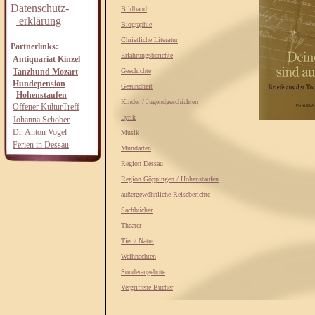
Datenschutz-
Bildband
erklärung
Biographie
Christliche Literatur
Partnerlinks:
Erfahrungsberichte
Antiquariat Kinzel
Tanzhund Mozart
Geschichte
Hundepension
Gesundheit
Hohenstaufen
Kinder / Jugendgeschichten
Offener KulturTreff
Lyrik
Johanna Schober
Dr. Anton Vogel
Musik
Ferien in Dessau
Mundarten
Region Dessau
Region Göppingen / Hohenstaufen
außergewöhnliche Reiseberichte
Sachbücher
Theater
Tier / Natur
Weihnachten
Sonderangebote
Vergriffene Bücher