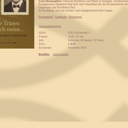
Zum Herausgeber:
Christian Buchholz war Pfarrer in Stuttgart, Studienleite
Evangelischen Akademie Bad Boll und Schuldekan für die Kirchenbezirke Nürt
Göppingen und Kirchheim/Teck.
Er beschäftigt sich mit kirchen- und lokalgeschichtlichen Fragen.
Presseartikel
|
Leseprobe
|
Meinungen
Veranstaltungstipps
ISBN:
978-3-95544-065-7
Format:
14,8 x 21 cm
Info:
Softcover; 68 Seiten; 13 Fotos
Preis:
€
8,50
Erschienen:
November 2016
Bestellen
Autor buchen