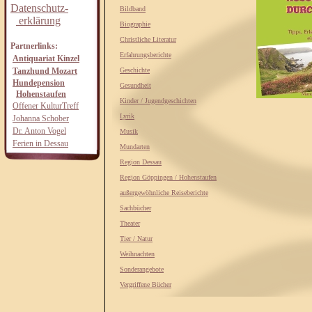
Datenschutz-
Bildband
erklärung
Biographie
Christliche Literatur
Partnerlinks:
Erfahrungsberichte
Antiquariat Kinzel
Tanzhund Mozart
Geschichte
Hundepension
Gesundheit
Hohenstaufen
Kinder / Jugendgeschichten
Offener KulturTreff
Lyrik
Johanna Schober
Dr. Anton Vogel
Musik
Ferien in Dessau
Mundarten
Region Dessau
Region Göppingen / Hohenstaufen
außergewöhnliche Reiseberichte
Sachbücher
Theater
Tier / Natur
Weihnachten
Sonderangebote
Vergriffene Bücher