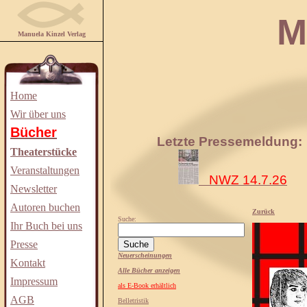
Manuela
Manuela Kinzel Verlag
Home
Wir über uns
Bücher
Letzte Pressemeldung:
Theaterstücke
Veranstaltungen
NWZ 14.7.26
Newsletter
Autoren buchen
Zurück
Suche:
Ihr Buch bei uns
Presse
Neuerscheinungen
Kontakt
Alle Bücher anzeigen
Impressum
als E-Book erhältlich
AGB
Belletristik