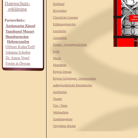
Datenschutz-
Bildband
erklärung
Biographie
Christliche Literatur
Partnerlinks:
Erfahrungsberichte
Antiquariat Kinzel
Tanzhund Mozart
Geschichte
Hundepension
Gesundheit
Hohenstaufen
Kinder / Jugendgeschichten
Offener KulturTreff
Lyrik
Johanna Schober
Dr. Anton Vogel
Musik
Ferien in Dessau
Mundarten
Region Dessau
Region Göppingen / Hohenstaufen
außergewöhnliche Reiseberichte
Sachbücher
Theater
Tier / Natur
Weihnachten
Sonderangebote
Vergriffene Bücher