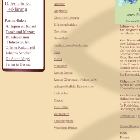
Datenschutz-
Bildband
erklärung
Biographie
Christliche Literatur
Partnerlinks:
Erfahrungsberichte
Antiquariat Kinzel
Lebensweg - Le
Ein Biografie
Tanzhund Mozart
Geschichte
von
Marion Jett
Hundepension
Gesundheit
Zum Kartenset
Hohenstaufen
deren Lebenswe
Kinder / Jugendgeschichten
Offener KulturTreff
Männer kommen i
viel von sich u
Lyrik
Johanna Schober
Lebensabschnit
Vater, älter we
Dr. Anton Vogel
Musik
ob im Einzel-Se
Ferien in Dessau
In der Pflege &
Mundarten
Identität steti
Schlüsselmoment
Region Dessau
Ein Kartenspiel.
Region Göppingen / Hohenstaufen
Zielgruppe
: Di
speziell für Män
außergewöhnliche Reiseberichte
Pflegekräfte uv
Sachbücher
Zur Autorin:
M
Heilerziehungsp
Theater
(Psychotherapie
für Fachbücher,
Tier / Natur
Hochbetager, De
Weihnachten
Presseartikel
|
M
Sonderangebote
Veranstaltungst
Vergriffene Bücher
ISBN:
Format: