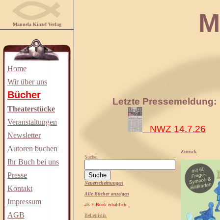
Manuela
Manuela Kinzel Verlag
Home
Wir über uns
Bücher
Letzte Pressemeldung:
Theaterstücke
Veranstaltungen
NWZ 14.7.26
Newsletter
Autoren buchen
Zurück
Suche:
Ihr Buch bei uns
Presse
Neuerscheinungen
Kontakt
Alle Bücher anzeigen
Impressum
als E-Book erhältlich
AGB
Belletristik