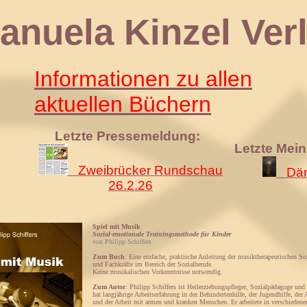
 Kinzel Verl
Informationen zu allen
aktuellen Büchern
Letzte Pressemeldung:
Letzte Mei
Zweibrücker Rundschau
Däm
26.2.26
Spiel mit Musik
Sozial-emotionale Trainingsmethode für Kinder
von Philipp Schiffers
Zum Buch
: Eine einfache, praktische Anleitung der musiktherapeutischen Soz
und Fachkräfte im Bereich der Sozialberufe.
Keine musikalischen Vorkenntnisse notwendig.
Zum Autor
: Philipp Schiffers ist Heilerziehungspfleger, Sozialpädagoge und
hat langjährige Arbeitserfahrung in der Behindertenhilfe, der Jugendhilfe, der
und der Arbeit mit armen und kranken Menschen. Er arbeitete in verschieden