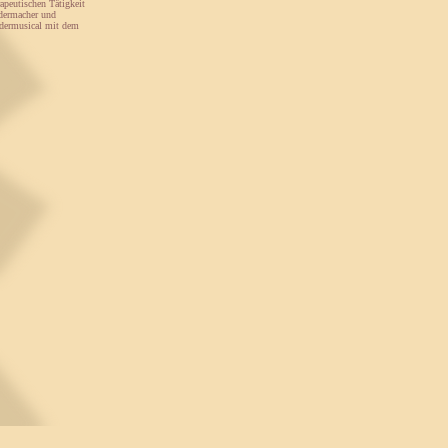
apeutischen Tätigkeit
edermacher und
indermusical mit dem