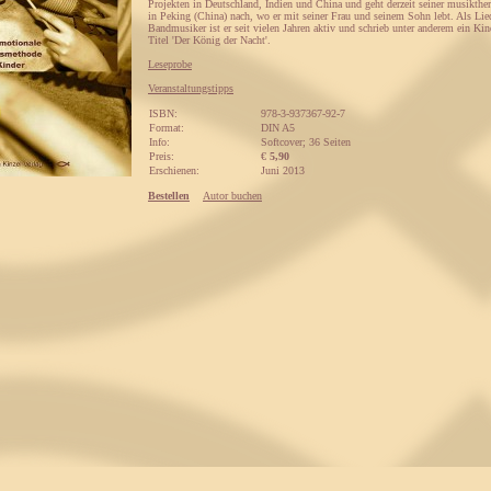
Projekten in Deutschland, Indien und China und geht derzeit seiner musikther
in Peking (China) nach, wo er mit seiner Frau und seinem Sohn lebt. Als Li
Bandmusiker ist er seit vielen Jahren aktiv und schrieb unter anderem ein K
Titel 'Der König der Nacht'.
Leseprobe
Veranstaltungstipps
ISBN:
978-3-937367-92-7
Format:
DIN A5
Info:
Softcover; 36 Seiten
Preis:
€
5,90
Erschienen:
Juni 2013
Bestellen
Autor buchen