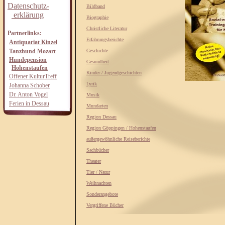
Datenschutz-
Bildband
erklärung
Biographie
Christliche Literatur
Partnerlinks:
Erfahrungsberichte
Antiquariat Kinzel
Tanzhund Mozart
Geschichte
Hundepension
Gesundheit
Hohenstaufen
Kinder / Jugendgeschichten
Offener KulturTreff
Lyrik
Johanna Schober
Dr. Anton Vogel
Musik
Ferien in Dessau
Mundarten
Region Dessau
Region Göppingen / Hohenstaufen
außergewöhnliche Reiseberichte
Sachbücher
Theater
Tier / Natur
Weihnachten
Sonderangebote
Vergriffene Bücher