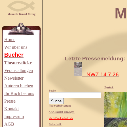
Manuela
Manuela Kinzel Verlag
Home
Wir über uns
Bücher
Letzte Pressemeldung:
Theaterstücke
Veranstaltungen
NWZ 14.7.26
Newsletter
Autoren buchen
Zurück
Suche:
Ihr Buch bei uns
Presse
Neuerscheinungen
Kontakt
Alle Bücher anzeigen
Impressum
als E-Book erhältlich
AGB
Belletristik