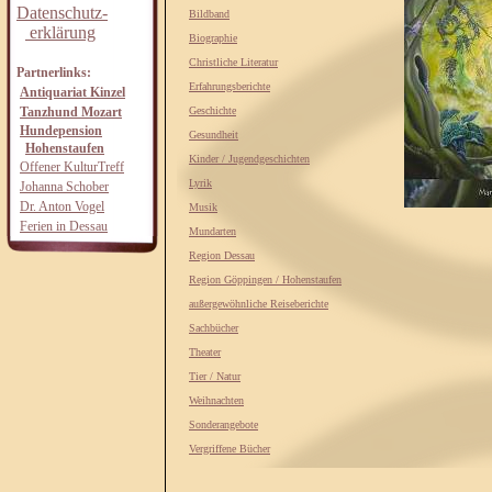
Datenschutz-
Bildband
erklärung
Biographie
Christliche Literatur
Partnerlinks:
Erfahrungsberichte
Antiquariat Kinzel
Tanzhund Mozart
Geschichte
Hundepension
Gesundheit
Hohenstaufen
Kinder / Jugendgeschichten
Offener KulturTreff
Lyrik
Johanna Schober
Dr. Anton Vogel
Musik
Ferien in Dessau
Mundarten
Region Dessau
Region Göppingen / Hohenstaufen
außergewöhnliche Reiseberichte
Sachbücher
Theater
Tier / Natur
Weihnachten
Sonderangebote
Vergriffene Bücher