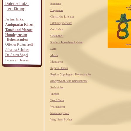
Datenschutz-
Bildband
erklärung
Biographie
Christliche Literatur
Partnerlinks:
Erfahrungsberichte
Antiquariat Kinzel
Tanzhund Mozart
Geschichte
Hundepension
Gesundheit
Hohenstaufen
Kinder / Jugendgeschichten
Offener KulturTreff
Lyrik
Johanna Schober
Dr. Anton Vogel
Musik
Ferien in Dessau
Mundarten
Region Dessau
Region Göppingen / Hohenstaufen
außergewöhnliche Reiseberichte
Sachbücher
Theater
Tier / Natur
Weihnachten
Sonderangebote
Vergriffene Bücher