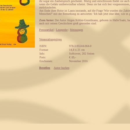
ihr sogar ein Zauberspruch geschenkt. Mutig und entschlossen findet sie auc
wenn die Gefahr unüberwindbar scheint. Denn sie hat sich fest vorgenommen,
zurückzuholen.
Am Ende ihrer Reise ist Laura imstande, auf die Frage 'Wie wurden die Zahle
Menschen?' mit der Bemerkung zu antworten: 'Ich hab jetzt eine Idee, wie es 
Zum Autor:
Der Autor Jürgen Köhler-Grundmann, geboren in Halle/Saale, hat
auch mit seinen Geschichten groß geworden sind.
Presseartikel
|
Leseprobe
|
Meinungen
Veranstaltungstipps
ISBN:
978-3-95544-064-0
Format:
14,8 x 21 cm
Info:
Softcover; 202 Seiten
Preis:
€
15.-
Erschienen:
November 2016
Bestellen
Autor buchen