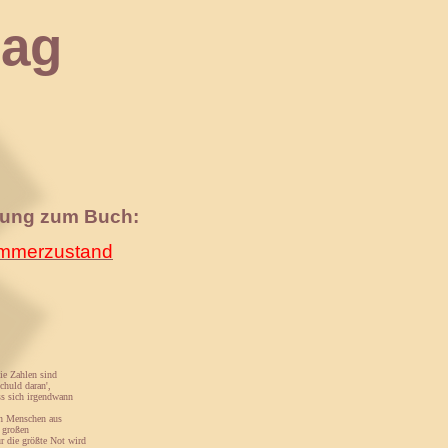
ag
nung zum Buch:
merzustand
ie Zahlen sind
chuld daran',
ss sich irgendwann
nen Menschen aus
 großen
r die größte Not wird