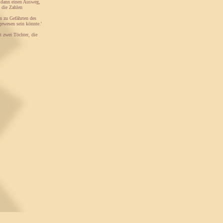
h dann einen Ausweg,
 die Zahlen
n zu Gefährten des
gewesen sein könnte.'
 zwei Töchter, die