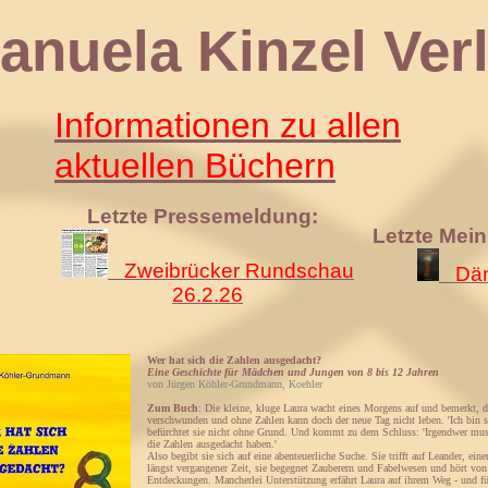
 Kinzel Verl
Informationen zu allen
aktuellen Büchern
Letzte Pressemeldung:
Letzte Mei
Zweibrücker Rundschau
Däm
26.2.26
Wer hat sich die Zahlen ausgedacht?
Eine Geschichte für Mädchen und Jungen von 8 bis 12 Jahren
von Jürgen Köhler-Grundmann, Koehler
Zum Buch
: Die kleine, kluge Laura wacht eines Morgens auf und bemerkt, d
verschwunden und ohne Zahlen kann doch der neue Tag nicht leben. 'Ich bin s
befürchtet sie nicht ohne Grund. Und kommt zu dem Schluss: 'Irgendwer mu
die Zahlen ausgedacht haben.'
Also begibt sie sich auf eine abenteuerliche Suche. Sie trifft auf Leander, ei
längst vergangener Zeit, sie begegnet Zauberern und Fabelwesen und hört von
Entdeckungen. Mancherlei Unterstützung erfährt Laura auf ihrem Weg - und fü