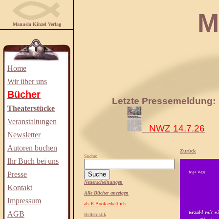
Manuela
Manuela Kinzel Verlag
Home
Wir über uns
Bücher
Letzte Pressemeldung:
Theaterstücke
Veranstaltungen
NWZ 14.7.26
Newsletter
Autoren buchen
Zurück
Suche:
Ihr Buch bei uns
Presse
Neuerscheinungen
Kontakt
Alle Bücher anzeigen
Impressum
als E-Book erhältlich
AGB
Belletristik