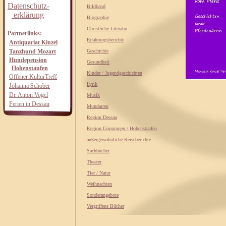
Datenschutz-
Bildband
erklärung
Biographie
Christliche Literatur
Partnerlinks:
Erfahrungsberichte
Antiquariat Kinzel
Tanzhund Mozart
Geschichte
Hundepension
Gesundheit
Hohenstaufen
Kinder / Jugendgeschichten
Offener KulturTreff
Lyrik
Johanna Schober
Dr. Anton Vogel
Musik
Ferien in Dessau
Mundarten
Region Dessau
Region Göppingen / Hohenstaufen
außergewöhnliche Reiseberichte
Sachbücher
Theater
Tier / Natur
Weihnachten
Sonderangebote
Vergriffene Bücher