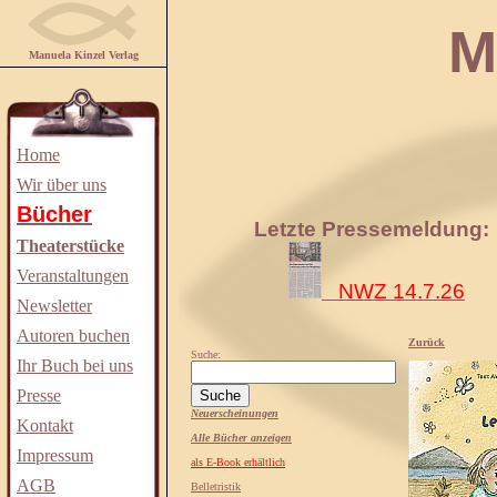
Manuela
Manuela Kinzel Verlag
Home
Wir über uns
Bücher
Letzte Pressemeldung:
Theaterstücke
Veranstaltungen
NWZ 14.7.26
Newsletter
Autoren buchen
Zurück
Suche:
Ihr Buch bei uns
Presse
Neuerscheinungen
Kontakt
Alle Bücher anzeigen
Impressum
als E-Book erhältlich
AGB
Belletristik