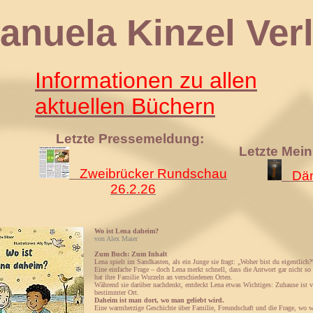
 Kinzel Verl
Informationen zu allen
aktuellen Büchern
Letzte Pressemeldung:
Letzte Mei
Zweibrücker Rundschau
Däm
26.2.26
Wo ist Lena daheim?
von Alex Maier
Zum Buch: Zum Inhalt
Lena spielt im Sandkasten, als ein Junge sie fragt: „Woher bist du eigentlich?
Eine einfache Frage – doch Lena merkt schnell, dass die Antwort gar nicht so l
hat ihre Familie Wurzeln an verschiedenen Orten.
Während sie darüber nachdenkt, entdeckt Lena etwas Wichtiges: Zuhause ist vi
bestimmter Ort.
Daheim ist man dort, wo man geliebt wird.
Eine warmherzige Geschichte über Familie, Freundschaft und die Frage, wo w