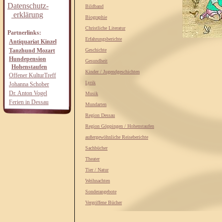
Datenschutz-
Bildband
erklärung
Biographie
Christliche Literatur
Partnerlinks:
Erfahrungsberichte
Antiquariat Kinzel
Tanzhund Mozart
Geschichte
Hundepension
Gesundheit
Hohenstaufen
Kinder / Jugendgeschichten
Offener KulturTreff
Lyrik
Johanna Schober
Dr. Anton Vogel
Musik
Ferien in Dessau
Mundarten
Region Dessau
Region Göppingen / Hohenstaufen
außergewöhnliche Reiseberichte
Sachbücher
Theater
Tier / Natur
Weihnachten
Sonderangebote
Vergriffene Bücher