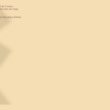
d der Corona-
hte über die Frage,
und lebendigen Bildern