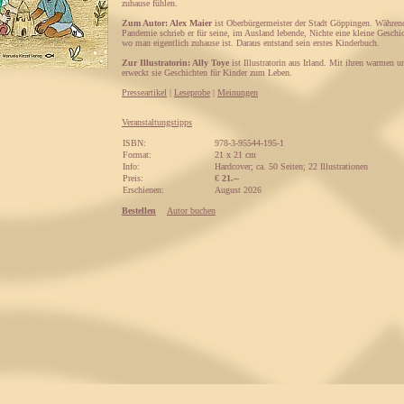
zuhause fühlen.
Zum Autor: Alex Maier
ist Oberbürgermeister der Stadt Göppingen. Währen
Pandemie schrieb er für seine, im Ausland lebende, Nichte eine kleine Geschic
wo man eigentlich zuhause ist. Daraus entstand sein erstes Kinderbuch.
Zur Illustratorin: Ally Toye
ist Illustratorin aus Irland. Mit ihren warmen 
erweckt sie Geschichten für Kinder zum Leben.
Presseartikel
|
Leseprobe
|
Meinungen
Veranstaltungstipps
ISBN:
978-3-95544-195-1
Format:
21 x 21 cm
Info:
Hardcover; ca. 50 Seiten; 22 Illustrationen
Preis:
€
21.--
Erschienen:
August 2026
Bestellen
Autor buchen