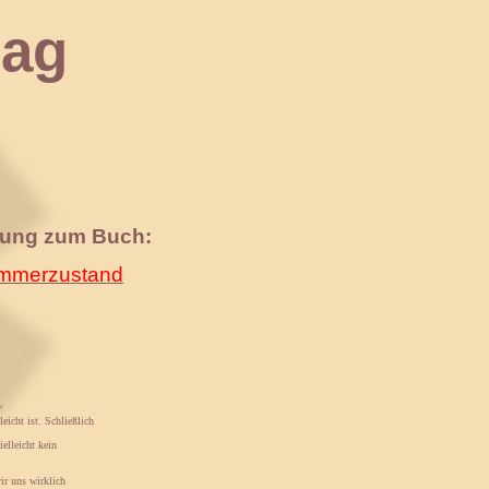
ag
nung zum Buch:
merzustand
“
eicht ist. Schließlich
elleicht kein
ir uns wirklich