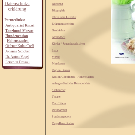
Datenschutz-
Bildband
erklärung
Biographie
Christliche Literatur
Partnerlinks:
Erfahrungsberichte
Antiquariat Kinzel
Tanzhund Mozart
Geschichte
Hundepension
Gesundheit
Hohenstaufen
Kinder / Jugendgeschichten
Offener KulturTreff
Lyrik
Johanna Schober
Dr. Anton Vogel
Musik
Ferien in Dessau
Mundarten
Region Dessau
Region Göppingen / Hohenstaufen
außergewöhnliche Reiseberichte
Sachbücher
Theater
Tier / Natur
Weihnachten
Sonderangebote
Vergriffene Bücher