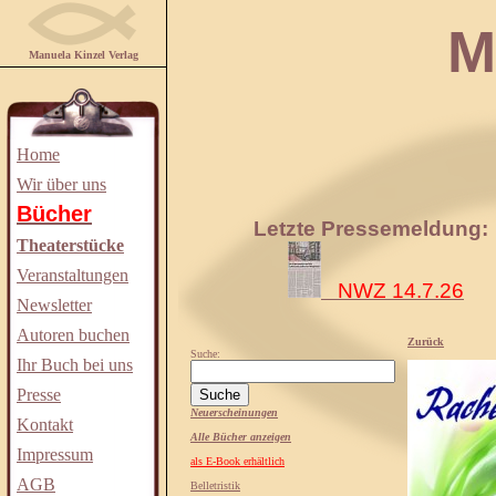
Manuela
Manuela Kinzel Verlag
Home
Wir über uns
Bücher
Letzte Pressemeldung:
Theaterstücke
Veranstaltungen
NWZ 14.7.26
Newsletter
Autoren buchen
Zurück
Suche:
Ihr Buch bei uns
Presse
Neuerscheinungen
Kontakt
Alle Bücher anzeigen
Impressum
als E-Book erhältlich
AGB
Belletristik