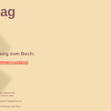
ag
nung zum Buch:
merzustand
s fantastische
r einmal seine
zigsten Organismen in
en Pflanzen und Tiere