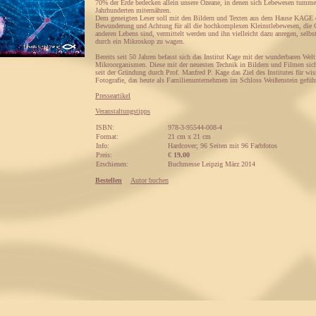
70% der Erde bedecken allein unsere Ozeane, in denen sich Lebewesen tummel
Jahrhunderten miternähren.
Dem geneigten Leser soll mit den Bildern und Texten aus dem Hause KAGE 
Bewunderung und Achtung für all die hochkomplexen Kleinstlebewesen, die G
anderen Lebens sind, vermittelt werden und ihn vielleicht dazu anregen, selbs
durch ein Mikroskop zu wagen.
Bereits seit 50 Jahren befasst sich das Institut Kage mit der wunderbaren Welt
Mikroorganismen. Diese mit der neuesten Technik in Bildern und Filmen sich
seit der Gründung durch Prof. Manfred P. Kage das Ziel des Institutes für wis
Fotografie, das heute als Familienunternehmen im Schloss Weißenstein geführ
Presseartikel
Veranstaltungstipps
ISBN:
978-3-95544-008-4
Format:
21 cm x 21 cm
Info:
Hardcover; 96 Seiten mit 96 Farbfotos
Preis:
€
19,00
Erschienen:
Buchmesse Leipzig März 2014
Bestellen
Autor buchen