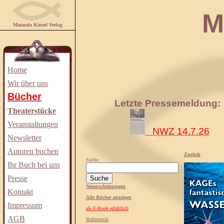
Manuela
Manuela Kinzel Verlag
Home
Wir über uns
Bücher
Letzte Pressemeldung:
Theaterstücke
Veranstaltungen
NWZ 14.7.26
Newsletter
Autoren buchen
Zurück
Suche:
Ihr Buch bei uns
Presse
Neuerscheinungen
Kontakt
Alle Bücher anzeigen
Impressum
als E-Book erhältlich
AGB
Belletristik