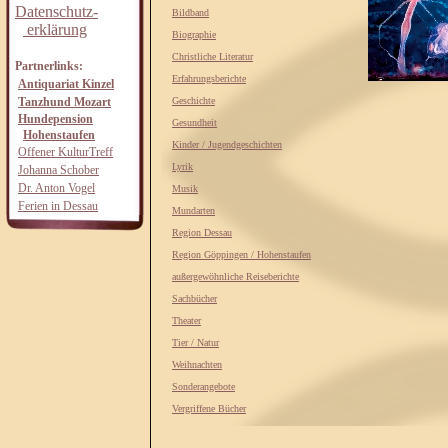
Datenschutz-
Bildband
erklärung
Biographie
Christliche Literatur
Partnerlinks:
Erfahrungsberichte
Antiquariat Kinzel
Tanzhund Mozart
Geschichte
Hundepension
Gesundheit
Hohenstaufen
Kinder / Jugendgeschichten
Offener KulturTreff
Lyrik
Johanna Schober
Dr. Anton Vogel
Musik
Ferien in Dessau
Mundarten
Region Dessau
Region Göppingen / Hohenstaufen
außergewöhnliche Reiseberichte
Sachbücher
Theater
Tier / Natur
Weihnachten
Sonderangebote
Vergriffene Bücher