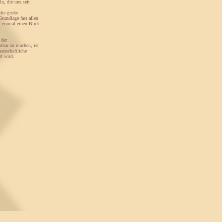
n, die uns seit
die große
rundlage fast allen
t einmal einen Blick
 der
tbar zu machen, ist
senschaftliche
t wird.