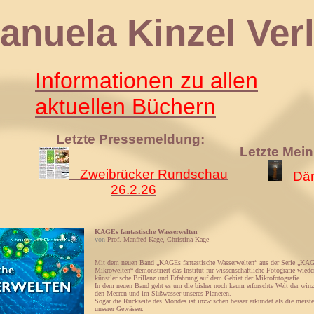
 Kinzel Verl
Informationen zu allen
aktuellen Büchern
Letzte Pressemeldung:
Letzte Mei
Zweibrücker Rundschau
Däm
26.2.26
KAGEs fantastische Wasserwelten
von
Prof. Manfred Kage, Christina Kage
Mit dem neuen Band „KAGEs fantastische Wasserwelten“ aus der Serie „KAGE
Mikrowelten“ demonstriert das Institut für wissenschaftliche Fotografie wiede
künstlerische Brillanz und Erfahrung auf dem Gebiet der Mikrofotografie.
In dem neuen Band geht es um die bisher noch kaum erforschte Welt der win
den Meeren und im Süßwasser unseres Planeten.
Sogar die Rückseite des Mondes ist inzwischen besser erkundet als die meist
unserer Gewässer.