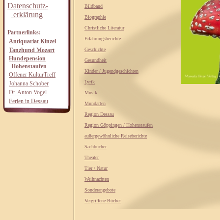
Datenschutz-
Bildband
erklärung
Biographie
Christliche Literatur
Partnerlinks:
Erfahrungsberichte
Antiquariat Kinzel
Tanzhund Mozart
Geschichte
Hundepension
Gesundheit
Hohenstaufen
Kinder / Jugendgeschichten
Offener KulturTreff
Lyrik
Johanna Schober
Dr. Anton Vogel
Musik
Ferien in Dessau
Mundarten
Region Dessau
Region Göppingen / Hohenstaufen
außergewöhnliche Reiseberichte
Sachbücher
Theater
Tier / Natur
Weihnachten
Sonderangebote
Vergriffene Bücher