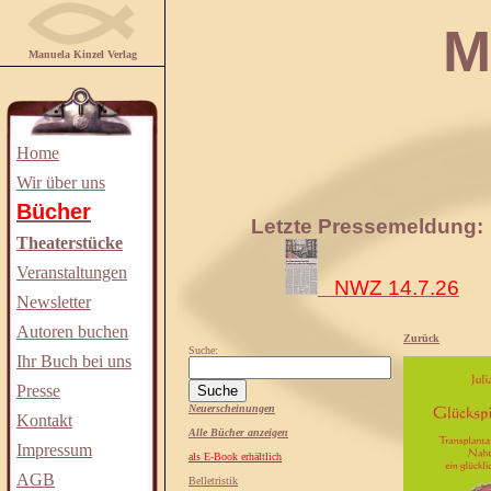
Manuela
Manuela Kinzel Verlag
Home
Wir über uns
Bücher
Letzte Pressemeldung:
Theaterstücke
Veranstaltungen
NWZ 14.7.26
Newsletter
Autoren buchen
Zurück
Suche:
Ihr Buch bei uns
Presse
Neuerscheinungen
Kontakt
Alle Bücher anzeigen
Impressum
als E-Book erhältlich
AGB
Belletristik