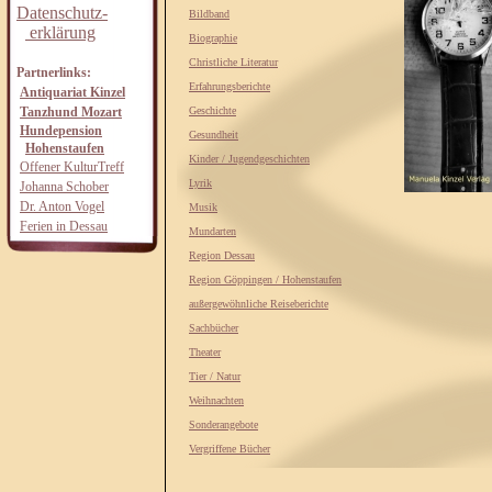
Datenschutz-
Bildband
erklärung
Biographie
Christliche Literatur
Partnerlinks:
Erfahrungsberichte
Antiquariat Kinzel
Tanzhund Mozart
Geschichte
Hundepension
Gesundheit
Hohenstaufen
Kinder / Jugendgeschichten
Offener KulturTreff
Lyrik
Johanna Schober
Dr. Anton Vogel
Musik
Ferien in Dessau
Mundarten
Region Dessau
Region Göppingen / Hohenstaufen
außergewöhnliche Reiseberichte
Sachbücher
Theater
Tier / Natur
Weihnachten
Sonderangebote
Vergriffene Bücher