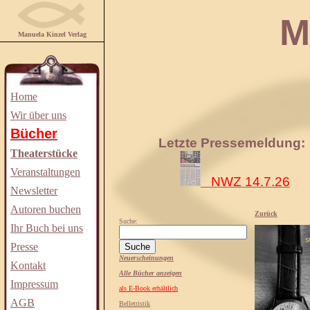
Manuela
Manuela Kinzel Verlag
Home
Wir über uns
Bücher
Letzte Pressemeldung:
Theaterstücke
Veranstaltungen
NWZ 14.7.26
Newsletter
Autoren buchen
Zurück
Suche:
Ihr Buch bei uns
Presse
Neuerscheinungen
Kontakt
Alle Bücher anzeigen
Impressum
als E-Book erhältlich
AGB
Belletristik