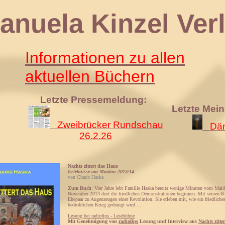
 Kinzel Verl
Informationen zu allen
aktuellen Büchern
Letzte Pressemeldung:
Letzte Mei
Zweibrücker Rundschau
Däm
26.2.26
Nachts zittert das Haus
Erlebnisse am Maidan 2013/14
von Charis Haska
Zum Buch
: Vier Jahre lebt Familie Haska bereits wenige Minuten vom Maida
November 2013 dort die friedlichen Demonstrationen beginnen. Mit seinen K
Ehepaar zu Augenzeugen einer Revolution. Sie erleben mit, wie ein friedliche
bedrohlichen Krieg gedrängt wird ...
Lesung bei radiofips - Lesebühne
Mit Genehmigung von
radiofips
Lesung und Interview aus
Nachts zitte