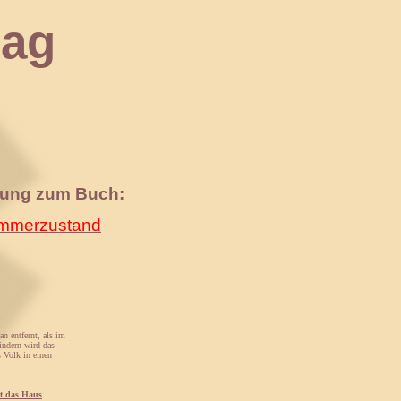
ag
nung zum Buch:
merzustand
n entfernt, als im
indern wird das
s Volk in einen
rt das Haus