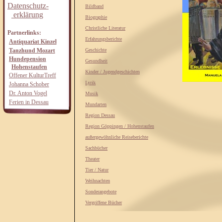
Datenschutz-
Bildband
erklärung
Biographie
Christliche Literatur
Partnerlinks:
Erfahrungsberichte
Antiquariat Kinzel
Tanzhund Mozart
Geschichte
Hundepension
Gesundheit
Hohenstaufen
Kinder / Jugendgeschichten
Offener KulturTreff
Lyrik
Johanna Schober
Dr. Anton Vogel
Musik
Ferien in Dessau
Mundarten
Region Dessau
Region Göppingen / Hohenstaufen
außergewöhnliche Reiseberichte
Sachbücher
Theater
Tier / Natur
Weihnachten
Sonderangebote
Vergriffene Bücher