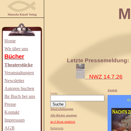
Manuela
Manuela Kinzel Verlag
Home
Wir über uns
Bücher
Letzte Pressemeldung:
Theaterstücke
Veranstaltungen
NWZ 14.7.26
Newsletter
Autoren buchen
Zurück
Suche:
Ihr Buch bei uns
Presse
Neuerscheinungen
Kontakt
Alle Bücher anzeigen
Impressum
als E-Book erhältlich
AGB
Belletristik