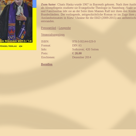
Zum Autor
: Charis Haska wurde 1967 in Bayreuth geboren. Nach ihrer Ausb
als Altenpflegerin studierte sie Evangelische Theologie in Naumburg /Saale un
und Familienfrau lebt sie an der Seite ihres Mannes Ralf mit ihren drei Kind
Bundesländern. Der vorliegende, zeitgeschichtliche Roman ist im Zuge ihre
Auslandseinsatzes in Kiew/ Ukraine für die EKD (2009-2015) aus authentisc
entstanden.
Presseartikel
|
Leseprobe
Veranstaltungstipps
ISBN:
978-3-95544-029-9
Format:
DIN A5
Info:
Softcover; 420 Seiten
Preis:
€
20,00
Erschienen:
Dezember 2014
Bestellen