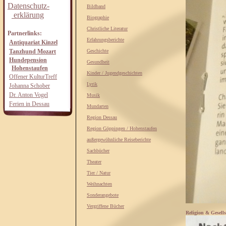
Datenschutz-
Bildband
erklärung
Biographie
Christliche Literatur
Partnerlinks:
Erfahrungsberichte
Antiquariat Kinzel
Tanzhund Mozart
Geschichte
Hundepension
Gesundheit
Hohenstaufen
Kinder / Jugendgeschichten
Offener KulturTreff
Lyrik
Johanna Schober
Dr. Anton Vogel
Musik
Ferien in Dessau
Mundarten
Region Dessau
Region Göppingen / Hohenstaufen
außergewöhnliche Reiseberichte
Sachbücher
Theater
Tier / Natur
Weihnachten
Sonderangebote
Vergriffene Bücher
Religion & Gesell