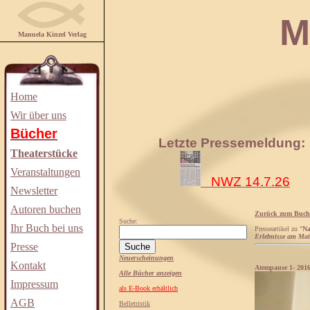
Manuela
Manuela Kinzel Verlag
Home
Wir über uns
Bücher
Letzte Pressemeldung:
Theaterstücke
Veranstaltungen
NWZ 14.7.26
Newsletter
Autoren buchen
Zurück zum Buch
Suche:
Ihr Buch bei uns
Presseartikel zu "
Na
Erlebnisse am Ma
Presse
Neuerscheinungen
Kontakt
Atempause 1- 201
Alle Bücher anzeigen
Impressum
als E-Book erhältlich
AGB
Belletristik