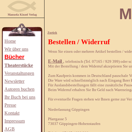
Manuela
Manuela Kinzel Verlag
Zurück
Bestellen / Widerruf
Home
Wir über uns
Wenn Sie einen oder mehrere Artikel bestellen / wid
Bücher
E-Mail
,
telefonisch (Tel. 07165 / 929 399) oder sch
Theaterstücke
Mit der Bestellung / dem Widerruf akzeptieren Sie u
Veranstaltungen
Zum Kaufpreis kommen in Deutschland pauschale Ver
Die Ware wird schnellstmöglich nach Eingang Ihrer B
Newsletter
Für Auslandsbestellungen fällt eine zusätzliche Paus
Autoren buchen
Beim Widerruf erhalten Sie Ihr Geld nach Wareneing
Ihr Buch bei uns
Für eventuelle Fragen stehen wir Ihnen gerne zur Ve
Presse
Niederlassung Göppingen
Kontakt
Pfarrgasse 5
Impressum
73037 Göppingen-Hohenstaufen
AGB