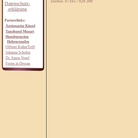
Telefon: 07165 / 929 399
Datenschutz-
erklärung
Partnerlinks:
Antiquariat Kinzel
Tanzhund Mozart
Hundepension
Hohenstaufen
Offener KulturTreff
Johanna Schober
Dr. Anton Vogel
Ferien in Dessau