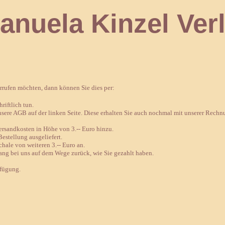
 Kinzel Verl
errufen möchten, dann können Sie dies per:
riftlich tun.
nsere AGB auf der linken Seite. Diese erhalten Sie auch nochmal mit unserer Rechn
sandkosten in Höhe von 3.-- Euro hinzu.
estellung ausgeliefert.
chale von weiteren 3.-- Euro an.
ang bei uns auf dem Wege zurück, wie Sie gezahlt haben.
rfügung.