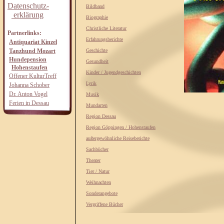
Datenschutz-
Bildband
erklärung
Biographie
Christliche Literatur
Partnerlinks:
Erfahrungsberichte
Antiquariat Kinzel
Tanzhund Mozart
Geschichte
Hundepension
Gesundheit
Hohenstaufen
Kinder / Jugendgeschichten
Offener KulturTreff
Lyrik
Johanna Schober
Dr. Anton Vogel
Musik
Ferien in Dessau
Mundarten
Region Dessau
Region Göppingen / Hohenstaufen
außergewöhnliche Reiseberichte
Sachbücher
Theater
Tier / Natur
Weihnachten
Sonderangebote
Vergriffene Bücher