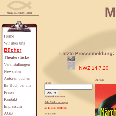
Manuela
Manuela Kinzel Verlag
Home
Wir über uns
Bücher
Letzte Pressemeldung:
Theaterstücke
Veranstaltungen
NWZ 14.7.26
Newsletter
Autoren buchen
Zurück
Suche:
Ihr Buch bei uns
Presse
Neuerscheinungen
Kontakt
Alle Bücher anzeigen
Impressum
als E-Book erhältlich
AGB
Belletristik