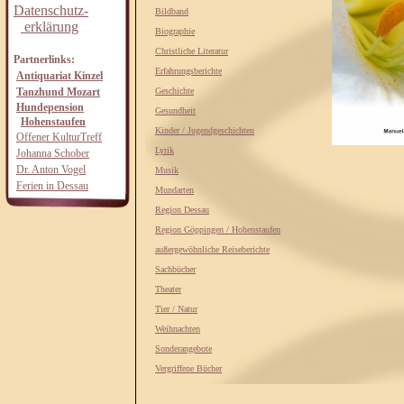
Datenschutz-
Bildband
erklärung
Biographie
Christliche Literatur
Partnerlinks:
Erfahrungsberichte
Antiquariat Kinzel
Tanzhund Mozart
Geschichte
Hundepension
Gesundheit
Hohenstaufen
Kinder / Jugendgeschichten
Offener KulturTreff
Lyrik
Johanna Schober
Dr. Anton Vogel
Musik
Ferien in Dessau
Mundarten
Region Dessau
Region Göppingen / Hohenstaufen
außergewöhnliche Reiseberichte
Sachbücher
Theater
Tier / Natur
Weihnachten
Sonderangebote
Vergriffene Bücher