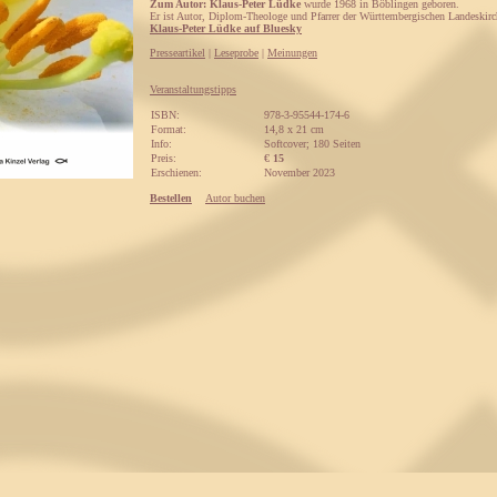
Zum Autor: Klaus-Peter Lüdke
wurde 1968 in Böblingen geboren.
Er ist Autor, Diplom-Theologe und Pfarrer der Württembergischen Landeskirc
Klaus-Peter Lüdke auf Bluesky
Presseartikel
|
Leseprobe
|
Meinungen
Veranstaltungstipps
ISBN:
978-3-95544-174-6
Format:
14,8 x 21 cm
Info:
Softcover; 180 Seiten
Preis:
€
15
Erschienen:
November 2023
Bestellen
Autor buchen