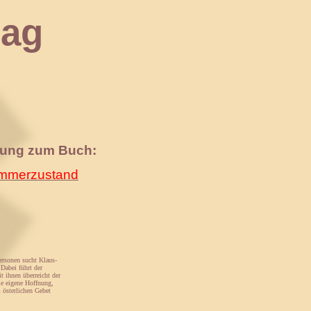
ag
nung zum Buch:
merzustand
Personen sucht Klaus-
Dabei führt der
t ihnen überreicht der
ie eigene Hoffnung,
 österlichen Gebet