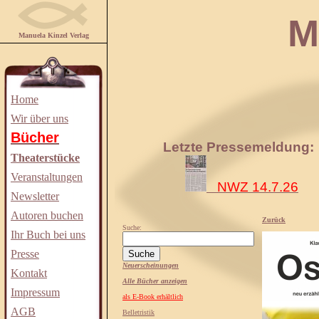
Manuela
Manuela Kinzel Verlag
Home
Wir über uns
Bücher
Letzte Pressemeldung:
Theaterstücke
Veranstaltungen
NWZ 14.7.26
Newsletter
Autoren buchen
Zurück
Suche:
Ihr Buch bei uns
Presse
Neuerscheinungen
Kontakt
Alle Bücher anzeigen
Impressum
als E-Book erhältlich
AGB
Belletristik