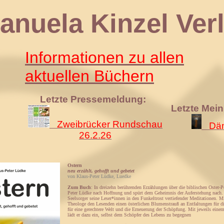
 Kinzel Verl
Informationen zu allen
aktuellen Büchern
Letzte Pressemeldung:
Letzte Mei
Zweibrücker Rundschau
Däm
26.2.26
Ostern
neu erzählt, gehofft und gebetet
von Klaus-Peter Lüdke, Luedke
Zum Buch
: In dreizehn berührenden Erzählungen über die biblischen Oster-
Peter Lüdke nach Hoffnung und spürt dem Geheimnis der Auferstehung nach. 
Seelsorger seine Leser*innen in den Funkeltrost vertiefender Meditationen. Mi
Theologe den Lesenden einen österlichen Blumenstrauß an Entfaltungen für d
für eine gerechtere Welt und die Erneuerung der Schöpfung. Mit jeweils einem
lädt er dazu ein, selbst dem Schöpfer des Lebens zu begegnen