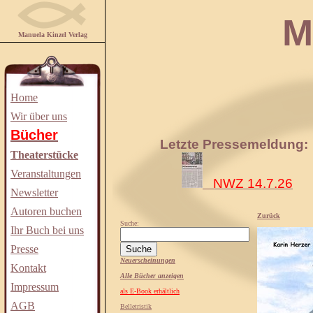
Manuela
Manuela Kinzel Verlag
Home
Wir über uns
Bücher
Letzte Pressemeldung:
Theaterstücke
Veranstaltungen
NWZ 14.7.26
Newsletter
Autoren buchen
Zurück
Suche:
Ihr Buch bei uns
Presse
Neuerscheinungen
Kontakt
Alle Bücher anzeigen
Impressum
als E-Book erhältlich
AGB
Belletristik