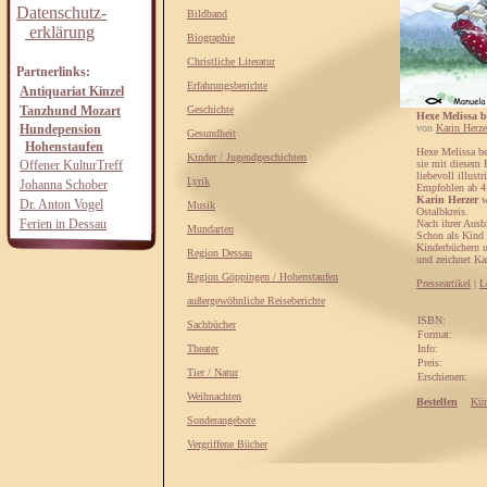
Datenschutz-
Bildband
erklärung
Biographie
Christliche Literatur
Partnerlinks:
Erfahrungsberichte
Antiquariat Kinzel
Tanzhund Mozart
Geschichte
Hexe Melissa 
Hundepension
von
Karin Herze
Gesundheit
Hohenstaufen
Hexe Melissa b
Kinder / Jugendgeschichten
Offener KulturTreff
sie mit diesem K
liebevoll illust
Lyrik
Johanna Schober
Empfohlen ab 4
Karin Herzer
w
Dr. Anton Vogel
Musik
Ostalbkreis.
Ferien in Dessau
Nach ihrer Ausbi
Mundarten
Schon als Kind 
Kinderbüchern um
Region Dessau
und zeichnet Kar
Region Göppingen / Hohenstaufen
Presseartikel
|
L
außergewöhnliche Reiseberichte
ISBN:
Sachbücher
Format:
Theater
Info:
Preis:
Tier / Natur
Erschienen:
Weihnachten
Bestellen
Kün
Sonderangebote
Vergriffene Bücher