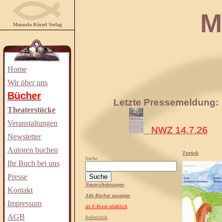
Manuela
Manuela Kinzel Verlag
Home
Wir über uns
Bücher
Letzte Pressemeldung:
Theaterstücke
Veranstaltungen
NWZ 14.7.26
Newsletter
Autoren buchen
Zurück
Suche:
Ihr Buch bei uns
Presse
Neuerscheinungen
Kontakt
Alle Bücher anzeigen
Impressum
als E-Book erhältlich
AGB
Belletristik