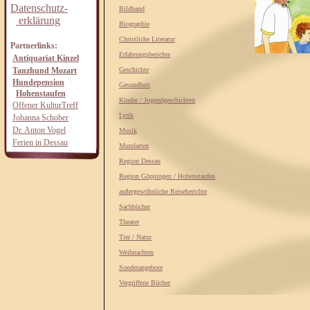
Datenschutz-
Bildband
erklärung
Biographie
Christliche Literatur
Partnerlinks:
Erfahrungsberichte
Antiquariat Kinzel
Tanzhund Mozart
Geschichte
Hundepension
Gesundheit
Hohenstaufen
Kinder / Jugendgeschichten
Offener KulturTreff
Lyrik
Johanna Schober
Dr. Anton Vogel
Musik
Ferien in Dessau
Mundarten
Region Dessau
Region Göppingen / Hohenstaufen
außergewöhnliche Reiseberichte
Sachbücher
Theater
Tier / Natur
Weihnachten
Sonderangebote
Vergriffene Bücher