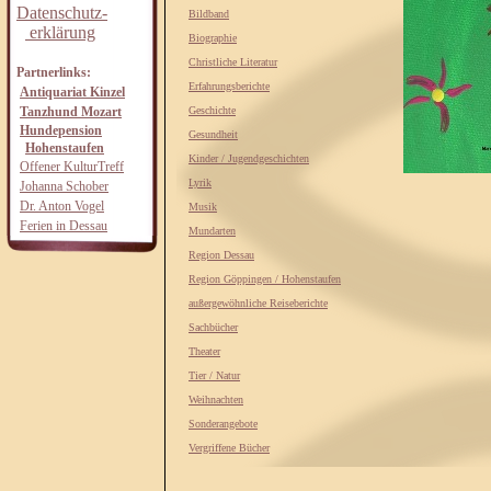
Datenschutz-
Bildband
erklärung
Biographie
Christliche Literatur
Partnerlinks:
Erfahrungsberichte
Antiquariat Kinzel
Tanzhund Mozart
Geschichte
Hundepension
Gesundheit
Hohenstaufen
Kinder / Jugendgeschichten
Offener KulturTreff
Lyrik
Johanna Schober
Dr. Anton Vogel
Musik
Ferien in Dessau
Mundarten
Region Dessau
Region Göppingen / Hohenstaufen
außergewöhnliche Reiseberichte
Sachbücher
Theater
Tier / Natur
Weihnachten
Sonderangebote
Vergriffene Bücher