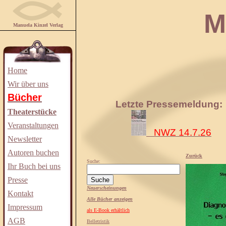
Manuela
Manuela Kinzel Verlag
Home
Wir über uns
Bücher
Letzte Pressemeldung:
Theaterstücke
Veranstaltungen
NWZ 14.7.26
Newsletter
Autoren buchen
Zurück
Suche:
Ihr Buch bei uns
Presse
Neuerscheinungen
Kontakt
Alle Bücher anzeigen
Impressum
als E-Book erhältlich
AGB
Belletristik