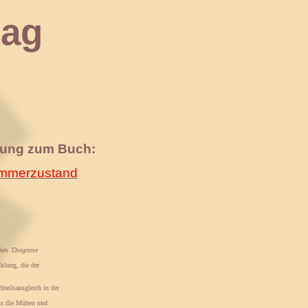
ag
nung zum Buch:
merzustand
ches
'Diagnose
cklung, die der
hteilsausgleich in der
ass die Mühen und