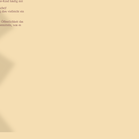
er-Kind häufig mit
sche)!
dies vielleicht ein
 Öffentlichkeit das
ermitteln, was es