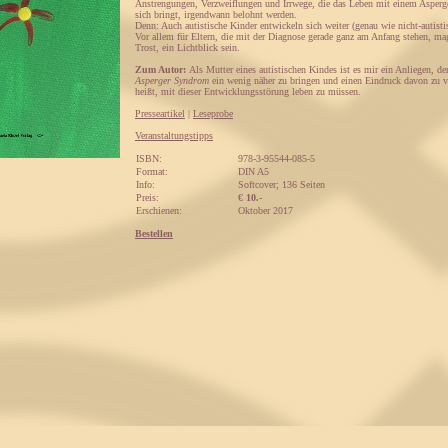
Anstrengungen, Verzweiflungen und Irrwege, die das Leben mit einem Asperg
sich bringt, irgendwann belohnt werden.
Denn: Auch autistische Kinder entwickeln sich weiter (genau wie nicht-autisti
Vor allem für Eltern, die mit der Diagnose gerade ganz am Anfang stehen, mag 
Trost, ein Lichtblick sein.
Zum Autor:
Als Mutter eines autistischen Kindes ist es mir ein Anliegen, der
Asperger Syndrom
ein wenig näher zu bringen und einen Eindruck davon zu v
heißt, mit dieser Entwicklungsstörung leben zu müssen.
Presseartikel
|
Leseprobe
Veranstaltungstipps
ISBN:
978-3-95544-085-5
Format:
DIN A5
Info:
Softcover; 136 Seiten
Preis:
€
10.-
Erschienen:
Oktober 2017
Bestellen