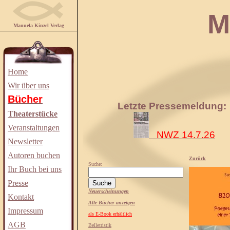
Manuela
Manuela Kinzel Verlag
Home
Wir über uns
Bücher
Letzte Pressemeldung:
Theaterstücke
Veranstaltungen
NWZ 14.7.26
Newsletter
Autoren buchen
Zurück
Suche:
Ihr Buch bei uns
Presse
Neuerscheinungen
Kontakt
Alle Bücher anzeigen
Impressum
als E-Book erhältlich
AGB
Belletristik