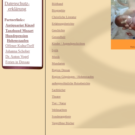
Datenschutz-
Bildband
erklärung
Biographie
Christliche Literatur
Partnerlinks:
Erfahrungsberichte
Antiquariat Kinzel
Tanzhund Mozart
Geschichte
Hundepension
Gesundheit
Hohenstaufen
Kinder / Jugendgeschichten
Offener KulturTreff
Lyrik
Johanna Schober
Dr. Anton Vogel
Musik
Ferien in Dessau
Mundarten
Region Dessau
Region Göppingen / Hohenstaufen
außergewöhnliche Reiseberichte
Sachbücher
Theater
Tier / Natur
Weihnachten
Sonderangebote
Vergriffene Bücher