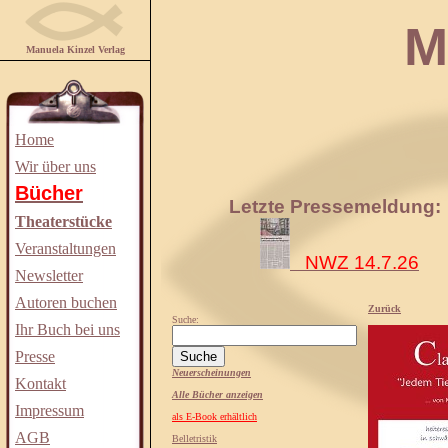
Manuela
Manuela Kinzel Verlag
Home
Wir über uns
Bücher
Letzte Pressemeldung:
Theaterstücke
Veranstaltungen
NWZ 14.7.26
Newsletter
Autoren buchen
Zurück
Suche:
Ihr Buch bei uns
Presse
Neuerscheinungen
Kontakt
Alle Bücher anzeigen
Impressum
als E-Book erhältlich
AGB
Belletristik