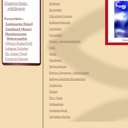
Datenschutz-
Bildband
erklärung
Biographie
Christliche Literatur
Partnerlinks:
Erfahrungsberichte
Antiquariat Kinzel
Tanzhund Mozart
Geschichte
Hundepension
Gesundheit
Hohenstaufen
Kinder / Jugendgeschichten
Offener KulturTreff
Lyrik
Johanna Schober
Dr. Anton Vogel
Musik
Ferien in Dessau
Mundarten
Region Dessau
Region Göppingen / Hohenstaufen
außergewöhnliche Reiseberichte
Sachbücher
Theater
Tier / Natur
Weihnachten
Sonderangebote
Vergriffene Bücher