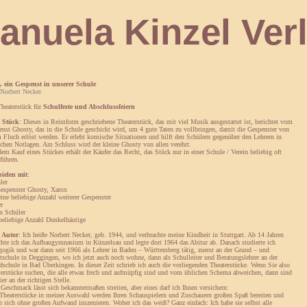
 Kinzel Verl
e, ein Gespenst in unserer Schule
Norbert Necker
heaterstück für
Schulfeste und Abschlussfeiern
 Stück
: Dieses in Reimform geschriebene Theaterstück, das mit viel Musik ausgestattet ist, berichtet vom
nst Ghosty, das in die Schule geschickt wird, um 4 gute Taten zu vollbringen, damit die Gespenster von
 Fluch erlöst werden. Er erlebt komische Situationen und hilft den Schülern gegenüber den Lehrern in
schen Notlagen. Am Schluss wird der kleine Ghosty von allen verehrt.
em Kauf eines Stückes erhält der Käufer das Recht, das Stück nur in einer Schule / Verein beliebig oft
führen.
pielen mit
:
ler
Gespenster Ghosty, Xarox
ine beliebige Anzahl weiterer Gespenster
r
n Schüler
beliebige Anzahl Dunkelhäutige
 Autor
: Ich heiße Norbert Necker, geb. 1944, und verbrachte meine Kindheit in Stuttgart. Ab 14 Jahren
hte ich das Aufbaugymnasium in Künzelsau und legte dort 1964 das Abitur ab. Danach studierte ich
ogik und war dann seit 1966 als Lehrer in Baden – Württemberg tätig, zuerst an der Grund – und
schule in Deggingen, wo ich jetzt auch noch wohne, dann als Schulleiter und Beratungslehrer an der
schule in Bad Überkingen. In dieser Zeit schrieb ich auch die vorliegenden Theaterstücke. Wenn Sie also
terstücke suchen, die alle etwas frech und aufmüpfig sind und vom üblichen Schema abweichen, dann sind
ier an der richtigen Stelle.
Geschmack lässt sich bekanntermaßen streiten, aber eines darf ich Ihnen versichern:
 Theaterstücke in meiner Auswahl werden Ihren Schauspielern und Zuschauern großen Spaß bereiten und
n sich ohne großen Aufwand inszenieren. Woher ich das weiß? Ganz einfach: Ich habe sie selbst alle