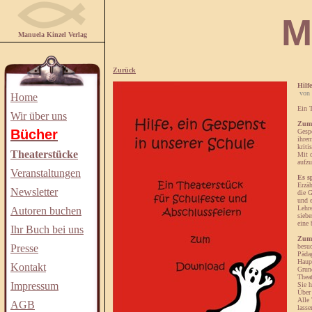
Manuela
Manuela Kinzel Verlag
Zurück
Hilf
von 
Home
Ein T
Wir über uns
Zum
Bücher
Gespe
ihrem
kriti
Theaterstücke
Mit d
aufzu
Veranstaltungen
Es s
Erzäh
Newsletter
die 
und e
Lehre
Autoren buchen
siebe
eine 
Ihr Buch bei uns
Zum
Presse
besuc
Pädag
Haupt
Kontakt
Grund
Thea
Impressum
Sie h
Über 
Alle
AGB
lasse