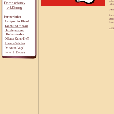
währ
Datenschutz-
Schul
erklärung
Unse
Best
Partnerlinks:
Info:
Antiquariat Kinzel
Preis
Tanzhund Mozart
Best
Hundepension
Hohenstaufen
Offener KulturTreff
Johanna Schober
Dr. Anton Vogel
Ferien in Dessau