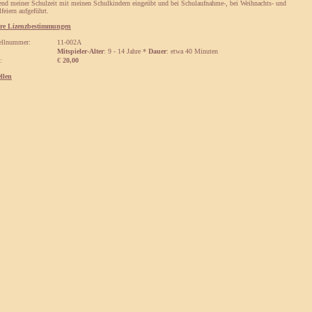
end meiner Schulzeit mit meinen Schulkindern eingeübt und bei Schulaufnahme-, bei Weihnachts- und
feiern aufgeführt.
re Lizenzbestimmungen
ellnummer:
11-002A
Mitspieler-Alter
: 9 - 14 Jahre *
Dauer
: etwa 40 Minuten
:
€
20,00
ellen