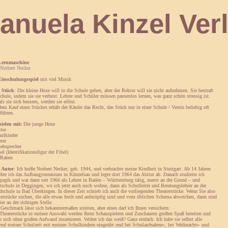
 Kinzel Verl
Lernmaschine
Norbert Necker
Einschulungsspiel
mit viel Musik
 Stück
: Die kleine Hexe will in die Schule gehen, aber der Rektor will sie nicht aufnehmen. Sie bestraft
chule, indem sie sie verhext. Lehrer und Schüler müssen pausenlos lernen, was ganz schön stressig ist.
als sie sich bessern, werden sie erlöst.
em Kauf eines Stückes erhält der Käufer das Recht, das Stück nur in einer Schule / Verein beliebig oft
führen.
pielen mit:
Die junge Hexe
tor
hulkinder
eter
ehsprecher
el (Identifikationsfigur der Fibel)
 Raben
 Autor
: Ich heiße Norbert Necker, geb. 1944, und verbrachte meine Kindheit in Stuttgart. Ab 14 Jahren
hte ich das Aufbaugymnasium in Künzelsau und legte dort 1964 das Abitur ab. Danach studierte ich
ogik und war dann seit 1966 als Lehrer in Baden – Württemberg tätig, zuerst an der Grund – und
schule in Deggingen, wo ich jetzt auch noch wohne, dann als Schulleiter und Beratungslehrer an der
schule in Bad Überkingen. In dieser Zeit schrieb ich auch die vorliegenden Theaterstücke. Wenn Sie also
terstücke suchen, die alle etwas frech und aufmüpfig sind und vom üblichen Schema abweichen, dann sind
ier an der richtigen Stelle.
Geschmack lässt sich bekanntermaßen streiten, aber eines darf ich Ihnen versichern:
 Theaterstücke in meiner Auswahl werden Ihren Schauspielern und Zuschauern großen Spaß bereiten und
n sich ohne großen Aufwand inszenieren. Woher ich das weiß? Ganz einfach: Ich habe sie selbst alle
end meiner Schulzeit mit meinen Schulkindern eingeübt und bei Schulaufnahme-, bei Weihnachts- und