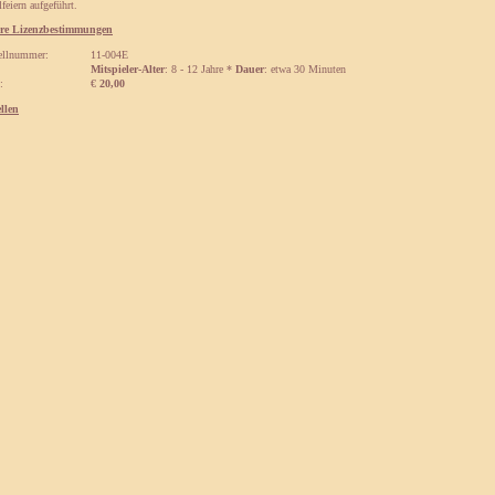
feiern aufgeführt.
re Lizenzbestimmungen
ellnummer:
11-004E
Mitspieler-Alter
: 8 - 12 Jahre *
Dauer
: etwa 30 Minuten
:
€
20,00
ellen