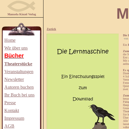
Manuela
Manuela Kinzel Verlag
Zurück
Die 
von 
Home
Ein
Wir über uns
Zum
Bücher
die S
Erst 
Mit d
Theaterstücke
aufzu
Es s
Veranstaltungen
Direk
4 Sc
Newsletter
Vertr
Ferns
Quies
Autoren buchen
zwei
Ihr Buch bei uns
Zum
besuc
Presse
Pädag
Haupt
Grund
Kontakt
Thea
Sie h
Impressum
Über 
Alle
lasse
AGB
währ