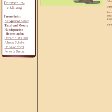
Schul
Datenschutz-
erklärung
Unse
Best
Info:
Partnerlinks:
Preis
Antiquariat Kinzel
Best
Tanzhund Mozart
Hundepension
Hohenstaufen
Offener KulturTreff
Johanna Schober
Dr. Anton Vogel
Ferien in Dessau