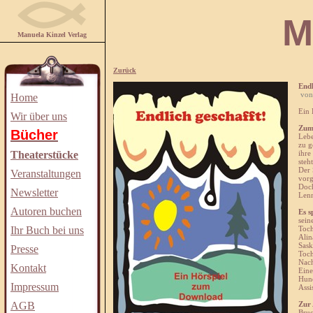
Manuela
Manuela Kinzel Verlag
Zurück
Endl
von
Home
Ein 
Wir über uns
Zum
Bücher
Lebe
zu g
Theaterstücke
ihre
steh
Der 
Veranstaltungen
vorg
Doch
Newsletter
Lenn
Autoren buchen
Es s
sein
Ihr Buch bei uns
Toch
Alin
Sask
Presse
Toch
Nach
Kontakt
Eine
Hun
Impressum
Assi
AGB
Zur
Bruc