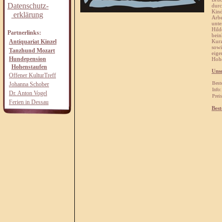
Datenschutz-
durc
Kind
erklärung
Arbe
unte
Hild
Partnerlinks:
bein
Antiquariat Kinzel
Kurz
sowi
Tanzhund Mozart
eige
Hundepension
Hohe
Hohenstaufen
Uns
Offener KulturTreff
Best
Johanna Schober
Info:
Dr. Anton Vogel
Preis
Ferien in Dessau
Best