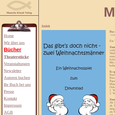
Manuela
Manuela Kinzel Verlag
Zurück
Das 
von
Home
Ein
Wir über uns
Zum
Bücher
wirk
Weih
Theaterstücke
nimm
krit
Mit 
Veranstaltungen
beli
Newsletter
Es s
Paul
Autoren buchen
Petr
Pap
Ihr Buch bei uns
Ma
Onke
1. W
Presse
2. W
Kontakt
Zum
Ab 1
Impressum
ab. 
täti
AGB
als 
ich 