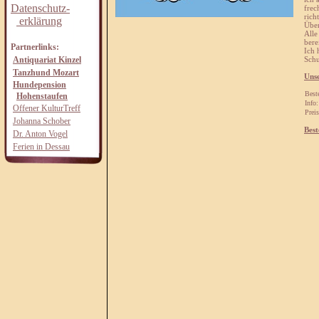
Datenschutz-
frec
rich
erklärung
Über
Alle
bere
Partnerlinks:
Ich 
Antiquariat Kinzel
Schu
Tanzhund Mozart
Uns
Hundepension
Best
Hohenstaufen
Info:
Offener KulturTreff
Preis
Johanna Schober
Best
Dr. Anton Vogel
Ferien in Dessau