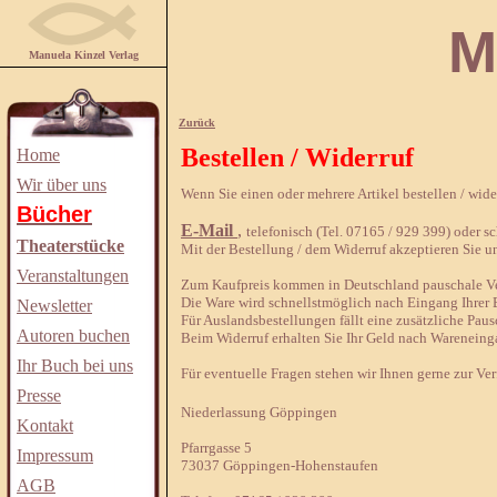
Manuela
Manuela Kinzel Verlag
Zurück
Bestellen / Widerruf
Home
Wir über uns
Wenn Sie einen oder mehrere Artikel bestellen / wid
Bücher
E-Mail
,
telefonisch (Tel. 07165 / 929 399) oder sch
Theaterstücke
Mit der Bestellung / dem Widerruf akzeptieren Sie u
Veranstaltungen
Zum Kaufpreis kommen in Deutschland pauschale Ver
Die Ware wird schnellstmöglich nach Eingang Ihrer B
Newsletter
Für Auslandsbestellungen fällt eine zusätzliche Paus
Autoren buchen
Beim Widerruf erhalten Sie Ihr Geld nach Wareneing
Ihr Buch bei uns
Für eventuelle Fragen stehen wir Ihnen gerne zur Ve
Presse
Niederlassung Göppingen
Kontakt
Pfarrgasse 5
Impressum
73037 Göppingen-Hohenstaufen
AGB