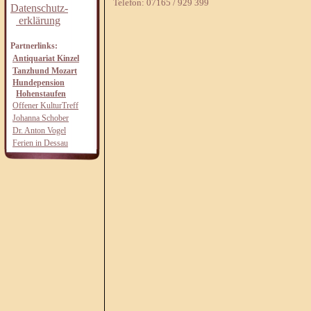
Telefon: 07165 / 929 399
Datenschutz-
erklärung
Partnerlinks:
Antiquariat Kinzel
Tanzhund Mozart
Hundepension
Hohenstaufen
Offener KulturTreff
Johanna Schober
Dr. Anton Vogel
Ferien in Dessau