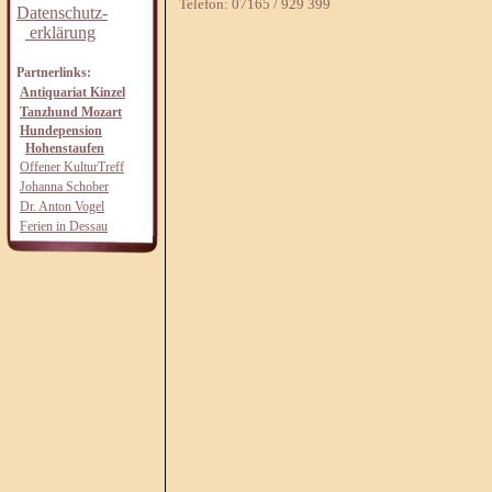
Telefon: 07165 / 929 399
Datenschutz-
erklärung
Partnerlinks:
Antiquariat Kinzel
Tanzhund Mozart
Hundepension
Hohenstaufen
Offener KulturTreff
Johanna Schober
Dr. Anton Vogel
Ferien in Dessau