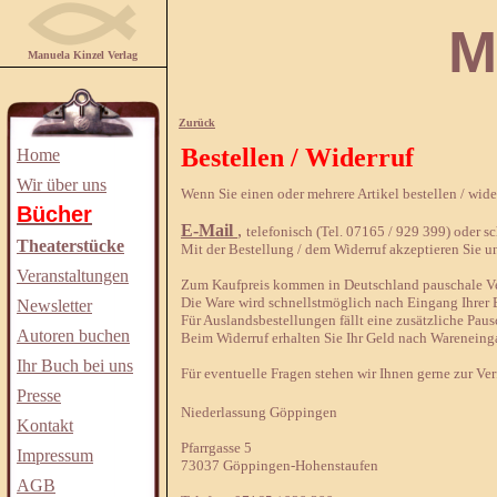
Manuela
Manuela Kinzel Verlag
Zurück
Bestellen / Widerruf
Home
Wir über uns
Wenn Sie einen oder mehrere Artikel bestellen / wid
Bücher
E-Mail
,
telefonisch (Tel. 07165 / 929 399) oder sch
Theaterstücke
Mit der Bestellung / dem Widerruf akzeptieren Sie u
Veranstaltungen
Zum Kaufpreis kommen in Deutschland pauschale Ver
Die Ware wird schnellstmöglich nach Eingang Ihrer B
Newsletter
Für Auslandsbestellungen fällt eine zusätzliche Paus
Autoren buchen
Beim Widerruf erhalten Sie Ihr Geld nach Wareneing
Ihr Buch bei uns
Für eventuelle Fragen stehen wir Ihnen gerne zur Ve
Presse
Niederlassung Göppingen
Kontakt
Pfarrgasse 5
Impressum
73037 Göppingen-Hohenstaufen
AGB