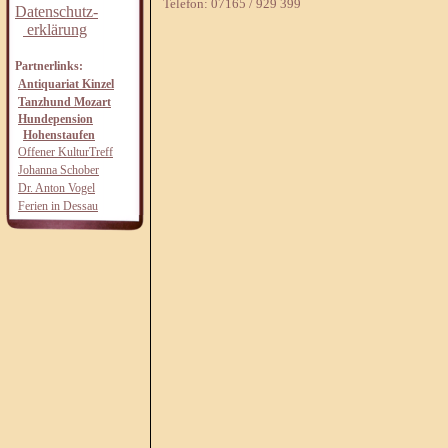
Telefon: 07165 / 929 399
Datenschutz-
erklärung
Partnerlinks:
Antiquariat Kinzel
Tanzhund Mozart
Hundepension
Hohenstaufen
Offener KulturTreff
Johanna Schober
Dr. Anton Vogel
Ferien in Dessau