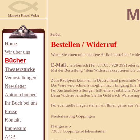
Manuela
Manuela Kinzel Verlag
Zurück
Bestellen / Widerruf
Home
Wir über uns
Wenn Sie einen oder mehrere Artikel bestellen / wid
Bücher
E-Mail
,
telefonisch (Tel. 07165 / 929 399) oder sch
Theaterstücke
Mit der Bestellung / dem Widerruf akzeptieren Sie u
Veranstaltungen
Zum Kaufpreis kommen in Deutschland pauschale Ver
Die Ware wird schnellstmöglich nach Eingang Ihrer B
Newsletter
Für Auslandsbestellungen fällt eine zusätzliche Paus
Autoren buchen
Beim Widerruf erhalten Sie Ihr Geld nach Wareneing
Ihr Buch bei uns
Für eventuelle Fragen stehen wir Ihnen gerne zur Ve
Presse
Niederlassung Göppingen
Kontakt
Pfarrgasse 5
Impressum
73037 Göppingen-Hohenstaufen
AGB