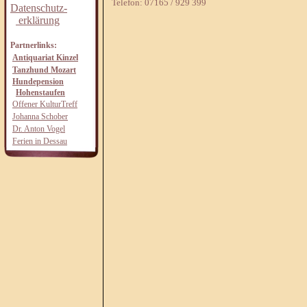
Telefon: 07165 / 929 399
Datenschutz-
erklärung
Partnerlinks:
Antiquariat Kinzel
Tanzhund Mozart
Hundepension
Hohenstaufen
Offener KulturTreff
Johanna Schober
Dr. Anton Vogel
Ferien in Dessau