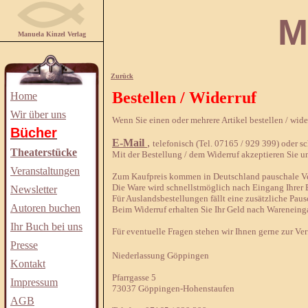
Manuela
Manuela Kinzel Verlag
Zurück
Bestellen / Widerruf
Home
Wir über uns
Wenn Sie einen oder mehrere Artikel bestellen / wid
Bücher
E-Mail
,
telefonisch (Tel. 07165 / 929 399) oder sch
Theaterstücke
Mit der Bestellung / dem Widerruf akzeptieren Sie u
Veranstaltungen
Zum Kaufpreis kommen in Deutschland pauschale Ver
Die Ware wird schnellstmöglich nach Eingang Ihrer B
Newsletter
Für Auslandsbestellungen fällt eine zusätzliche Paus
Autoren buchen
Beim Widerruf erhalten Sie Ihr Geld nach Wareneing
Ihr Buch bei uns
Für eventuelle Fragen stehen wir Ihnen gerne zur Ve
Presse
Niederlassung Göppingen
Kontakt
Pfarrgasse 5
Impressum
73037 Göppingen-Hohenstaufen
AGB