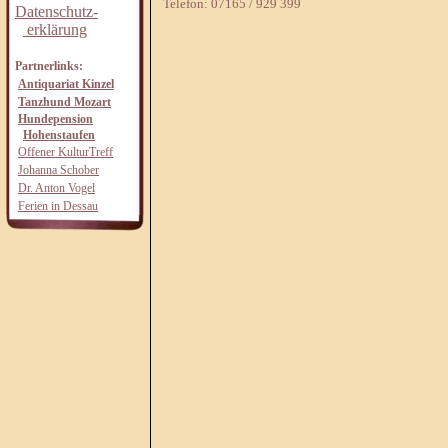
Telefon: 07165 / 929 399
Datenschutz-
erklärung
Partnerlinks:
Antiquariat Kinzel
Tanzhund Mozart
Hundepension
Hohenstaufen
Offener KulturTreff
Johanna Schober
Dr. Anton Vogel
Ferien in Dessau