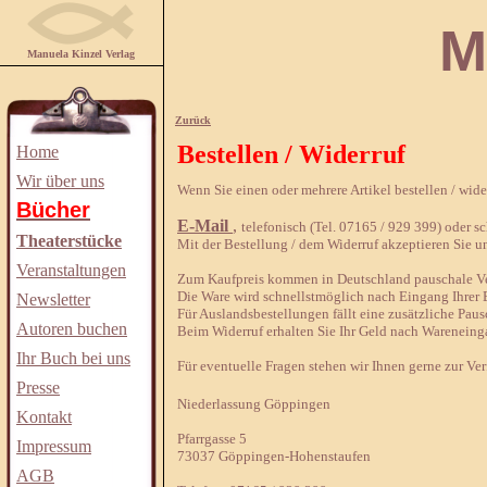
Manuela
Manuela Kinzel Verlag
Zurück
Bestellen / Widerruf
Home
Wir über uns
Wenn Sie einen oder mehrere Artikel bestellen / wid
Bücher
E-Mail
,
telefonisch (Tel. 07165 / 929 399) oder sch
Theaterstücke
Mit der Bestellung / dem Widerruf akzeptieren Sie u
Veranstaltungen
Zum Kaufpreis kommen in Deutschland pauschale Ver
Die Ware wird schnellstmöglich nach Eingang Ihrer B
Newsletter
Für Auslandsbestellungen fällt eine zusätzliche Paus
Autoren buchen
Beim Widerruf erhalten Sie Ihr Geld nach Wareneing
Ihr Buch bei uns
Für eventuelle Fragen stehen wir Ihnen gerne zur Ve
Presse
Niederlassung Göppingen
Kontakt
Pfarrgasse 5
Impressum
73037 Göppingen-Hohenstaufen
AGB