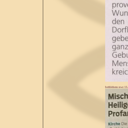
bethlehem nwz 13.