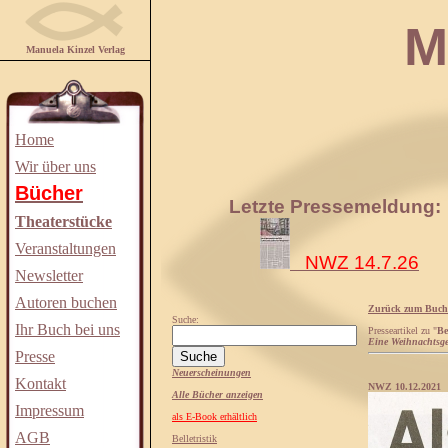
Manuela
Manuela Kinzel Verlag
Home
Wir über uns
Bücher
Letzte Pressemeldung:
Theaterstücke
Veranstaltungen
NWZ 14.7.26
Newsletter
Autoren buchen
Zurück zum Buch
Suche:
Ihr Buch bei uns
Presseartikel zu "
Be
Eine Weihnachtsge
Presse
Neuerscheinungen
Kontakt
NWZ 10.12.2021
Alle Bücher anzeigen
Impressum
als E-Book erhältlich
AGB
Belletristik