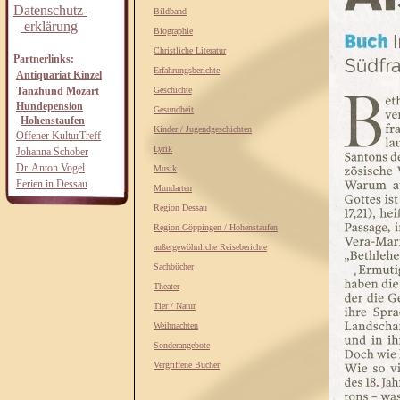
Datenschutz-
Bildband
erklärung
Biographie
Christliche Literatur
Partnerlinks:
Erfahrungsberichte
Antiquariat Kinzel
Tanzhund Mozart
Geschichte
Hundepension
Gesundheit
Hohenstaufen
Kinder / Jugendgeschichten
Offener KulturTreff
Lyrik
Johanna Schober
Dr. Anton Vogel
Musik
Ferien in Dessau
Mundarten
Region Dessau
Region Göppingen / Hohenstaufen
außergewöhnliche Reiseberichte
Sachbücher
Theater
Tier / Natur
Weihnachten
Sonderangebote
Vergriffene Bücher