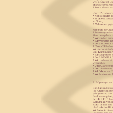
weil sie das fast U
oft zu niederen Rent
* Somit können wir 
Unsere Zielsetzung
* Verbesserungen de
* Es älteren Mensch
zu führen,
* Maßnahmen gegen 
Merkmale der Orga
* Seniorengemeinsch
Verrechnungsbasis d
* Wir sind als geme
* Wir versuchen ein
* Die SEGOFILS wu
* Unsere Hilfen bes
Wir streben deshal
Eine Kombination vo
* Wir kooperieren m
* Die SEGOFILS fin
* Wir verdienen nic
weitergeben.
* Unser Jahresbeitr
* Der Jahresbeitrag
* Wir leisten nur H
* Wir besitzen ein 
2. Folgerungen au
Rückblickend muss i
(im Augenblick etwa
gebe gerne zu, dass
durch unsere günsti
die SEGOFILS könne
Wohnung zu verbleib
Hilfen 'in und ums 
bürokratischen Hilf
Wir hatten in diese
war meist dann der 