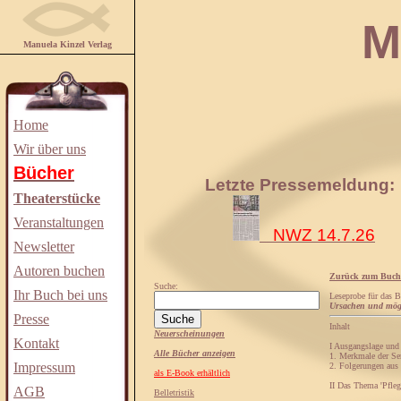
Manuela
Manuela Kinzel Verlag
Home
Wir über uns
Bücher
Letzte Pressemeldung:
Theaterstücke
Veranstaltungen
NWZ 14.7.26
Newsletter
Autoren buchen
Zurück zum Buch
Suche:
Ihr Buch bei uns
Leseprobe für das 
Ursachen und mög
Presse
Inhalt
Neuerscheinungen
Kontakt
I Ausgangslage und 
Alle Bücher anzeigen
1. Merkmale der Se
Impressum
2. Folgerungen au
als E-Book erhältlich
II Das Thema 'Pfleg
AGB
Belletristik