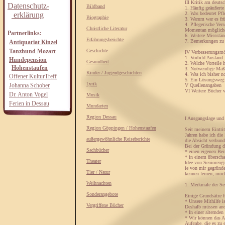
III Kritik am deuts
Datenschutz-
Bildband
1. Häufig geäußerte
erklärung
2. Was bedeutet Pfl
Biographie
3. Warum war es frü
4. Pflegerische Ve
Christliche Literatur
Momentan mögliche 
Partnerlinks:
6. Weitere Missstä
Erfahrungsberichte
7. Bemerkungen zu 
Antiquariat Kinzel
Tanzhund Mozart
Geschichte
IV Verbesserungsmö
1. Vorbild Ausland
Hundepension
Gesundheit
2. Welche Vorteile 
Hohenstaufen
3. Notwendige Maßn
Kinder / Jugendgeschichten
4. Was ich bisher n
Offener KulturTreff
5. Ein Lösungsweg:
Lyrik
Johanna Schober
V Quellenangaben
VI Weitere Bücher 
Dr. Anton Vogel
Musik
Ferien in Dessau
Mundarten
Region Dessau
I Ausgangslage und 
Region Göppingen / Hohenstaufen
Seit meinem Eintrit
Jahren habe ich die
außergewöhnliche Reiseberichte
die Absicht verbund
Bei der Gründung di
Sachbücher
* einen eigenen Bei
* in einem übersch
Theater
Idee von Seniorenge
ie von mir gegründ
Tier / Natur
kennen lernen, möch
Weihnachten
1. Merkmale der Se
Sonderangebote
Einige Grundsätze 
* Unsere Mithilfe i
Vergriffene Bücher
Deshalb müssen ande
* In einer alternde
* Wir können das Al
Aufgabe, die es zu 